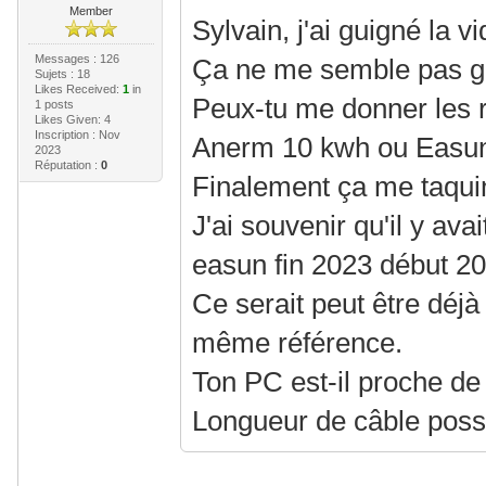
Member
Sylvain, j'ai guigné la vi
Messages : 126
Ça ne me semble pas 
Sujets : 18
Likes Received:
1
in
Peux-tu me donner les 
1 posts
Likes Given: 4
Inscription : Nov
Anerm 10 kwh ou Easun 
2023
Réputation :
0
Finalement ça me taqui
J'ai souvenir qu'il y avai
easun fin 2023 début 20
Ce serait peut être déjà
même référence.
Ton PC est-il proche de
Longueur de câble possi