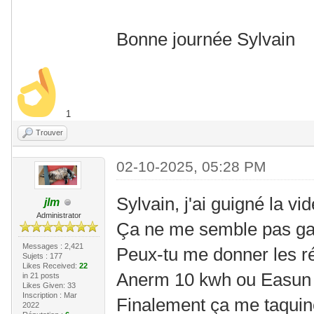
Bonne journée Sylvain
1
Trouver
02-10-2025, 05:28 PM
Sylvain, j'ai guigné la vid
jlm
Administrator
Ça ne me semble pas g
Messages : 2,421
Peux-tu me donner les r
Sujets : 177
Likes Received:
22
Anerm 10 kwh ou Easun 1
in 21 posts
Likes Given: 33
Inscription : Mar
Finalement ça me taquin
2022