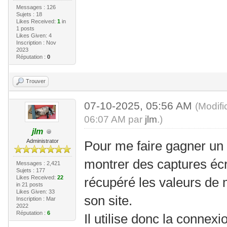
Messages : 126
Sujets : 18
Likes Received:
1
in
1 posts
Likes Given: 4
Inscription : Nov
2023
Réputation :
0
Trouver
07-10-2025, 05:56 AM
(Modifi
06:07 AM par
jlm
.)
jlm
Administrator
Pour me faire gagner un
montrer des captures écra
Messages : 2,421
Sujets : 177
Likes Received:
22
récupéré les valeurs de 
in 21 posts
Likes Given: 33
son site.
Inscription : Mar
2022
Réputation :
6
Il utilise donc la connex