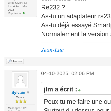
Likes Given: 33
Re232 ?
Inscription : Mar
2022
Réputation :
6
As-tu un adaptateur rs2
As-tu déjà essayé Smar
Normalement la version ac
Jean-Luc
Trouver
04-10-2025, 02:06 PM
jlm a écrit :
Sylvain
Member
Peux tu me faire une ou
Messages : 126
Surtout du dessus pour v