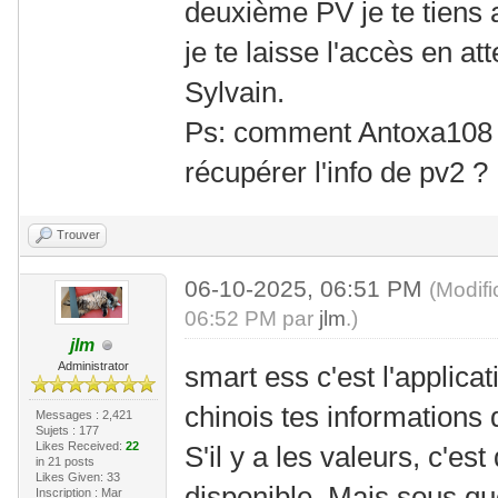
deuxième PV je te tiens
je te laisse l'accès en at
Sylvain.
Ps: comment Antoxa108 av
récupérer l'info de pv2 ?
Trouver
06-10-2025, 06:51 PM
(Modif
06:52 PM par
jlm
.)
jlm
Administrator
smart ess c'est l'applicat
chinois tes informations 
Messages : 2,421
Sujets : 177
Likes Received:
22
S'il y a les valeurs, c'est 
in 21 posts
Likes Given: 33
disponible. Mais sous qu
Inscription : Mar