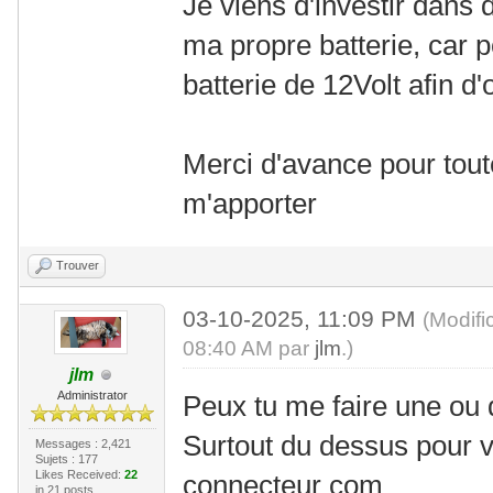
Je viens d'investir dans d
ma propre batterie, car pou
batterie de 12Volt afin d'
Merci d'avance pour toute
m'apporter
Trouver
03-10-2025, 11:09 PM
(Modifi
08:40 AM par
jlm
.)
jlm
Administrator
Peux tu me faire une ou 
Surtout du dessus pour vo
Messages : 2,421
Sujets : 177
Likes Received:
22
connecteur com
in 21 posts