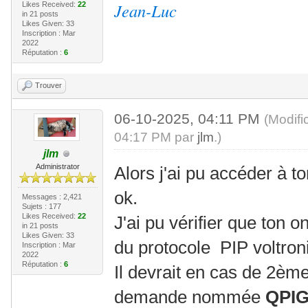
Jean-Luc
Likes Received:
22
in 21 posts
Likes Given: 33
Inscription : Mar
2022
Réputation :
6
Trouver
06-10-2025, 04:11 PM
(Modifi
04:17 PM par
jlm
.)
jlm
Administrator
Alors j'ai pu accéder à t
ok.
Messages : 2,421
Sujets : 177
Likes Received:
22
J'ai pu vérifier que ton 
in 21 posts
Likes Given: 33
du protocole PIP voltron
Inscription : Mar
2022
Réputation :
6
Il devrait en cas de 2è
demande nommée
QPI