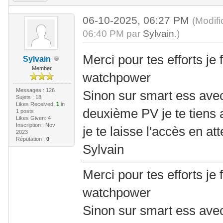
06-10-2025, 06:27 PM
(Modif
06:40 PM par
Sylvain
.)
Merci pour tes efforts je 
Sylvain
Member
watchpower
Messages : 126
Sinon sur smart ess avec
Sujets : 18
Likes Received:
1
in
deuxième PV je te tiens
1 posts
Likes Given: 4
Inscription : Nov
je te laisse l'accès en at
2023
Réputation :
0
Sylvain
Merci pour tes efforts je 
watchpower
Sinon sur smart ess avec