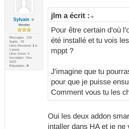
jlm a écrit :
Sylvain
Member
Pour être certain d'où l
Messages : 126
été installé et tu vois 
Sujets : 18
Likes Received:
1
in
mppt ?
1 posts
Likes Given: 4
Inscription : Nov
2023
Réputation :
0
J'imagine que tu pourr
pour que je puisse ensui
Comment vous tu les c
Oui les deux addon smar
intaller dans HA et je ne