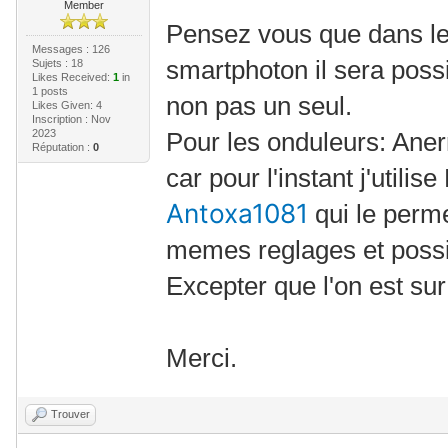
Member
Pensez vous que dans le
Messages : 126
smartphoton il sera possi
Sujets : 18
Likes Received:
1
in
1 posts
non pas un seul.
Likes Given: 4
Inscription : Nov
2023
Pour les onduleurs: An
Réputation :
0
car pour l'instant j'utili
Antoxa1081
qui le perm
memes reglages et possi
Excepter que l'on est sur
Merci.
Trouver