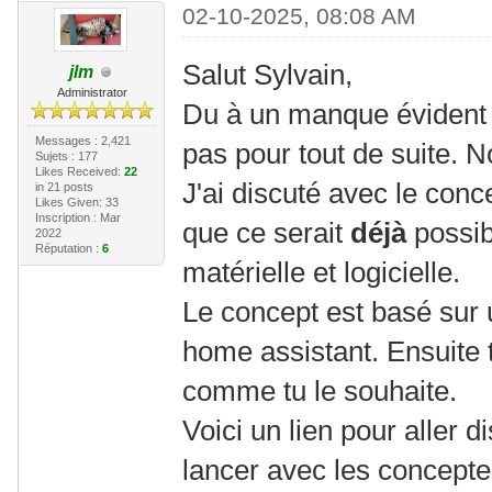
02-10-2025, 08:08 AM
Salut Sylvain,
jlm
Administrator
Du à un manque évident 
Messages : 2,421
pas pour tout de suite. 
Sujets : 177
Likes Received:
22
J'ai discuté avec le conc
in 21 posts
Likes Given: 33
Inscription : Mar
que ce serait
déjà
possib
2022
Réputation :
6
matérielle et logicielle.
Le concept est basé sur 
home assistant. Ensuite t
comme tu le souhaite.
Voici un lien pour aller d
lancer avec les concepte