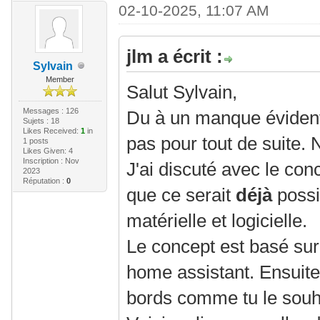
02-10-2025, 11:07 AM
jlm a écrit :
Sylvain
Member
Salut Sylvain,
Messages : 126
Du à un manque évident
Sujets : 18
Likes Received:
1
in
pas pour tout de suite.
1 posts
Likes Given: 4
Inscription : Nov
J'ai discuté avec le con
2023
Réputation :
0
que ce serait
déjà
possi
matérielle et logicielle.
Le concept est basé sur
home assistant. Ensuite 
bords comme tu le souh