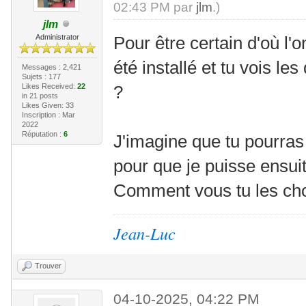
02:43 PM par
jlm
.)
jlm
Administrator
Pour être certain d'où l'
été installé et tu vois l
Messages : 2,421
Sujets : 177
Likes Received:
22
?
in 21 posts
Likes Given: 33
Inscription : Mar
2022
Réputation :
6
J'imagine que tu pourra
pour que je puisse ensuit
Comment vous tu les ch
Jean-Luc
Trouver
04-10-2025, 04:22 PM