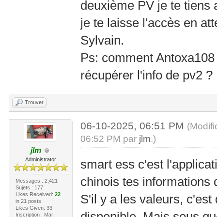
deuxième PV je te tiens
je te laisse l'accès en at
Sylvain.
Ps: comment Antoxa108 av
récupérer l'info de pv2 ?
Trouver
06-10-2025, 06:51 PM
(Modif
06:52 PM par
jlm
.)
jlm
Administrator
smart ess c'est l'applicat
chinois tes informations 
Messages : 2,421
Sujets : 177
Likes Received:
22
S'il y a les valeurs, c'est 
in 21 posts
Likes Given: 33
disponible. Mais sous qu
Inscription : Mar