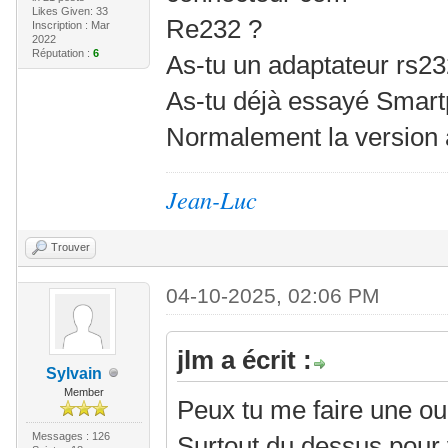
Likes Given: 33
Re232 ?
Inscription : Mar
2022
Réputation :
6
As-tu un adaptateur rs2
As-tu déjà essayé Smar
Normalement la version ac
Jean-Luc
Trouver
04-10-2025, 02:06 PM
jlm a écrit :
Sylvain
Member
Peux tu me faire une ou
Messages : 126
Surtout du dessus pour v