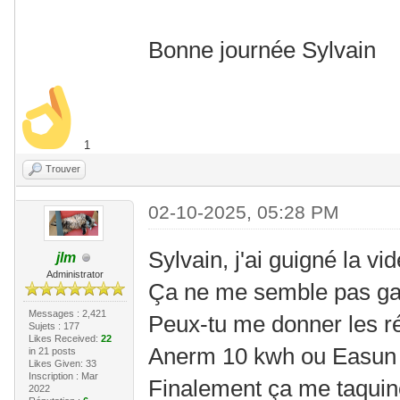
Bonne journée Sylvain
1
Trouver
02-10-2025, 05:28 PM
Sylvain, j'ai guigné la vid
jlm
Administrator
Ça ne me semble pas g
Messages : 2,421
Peux-tu me donner les r
Sujets : 177
Likes Received:
22
Anerm 10 kwh ou Easun 1
in 21 posts
Likes Given: 33
Inscription : Mar
Finalement ça me taquin
2022