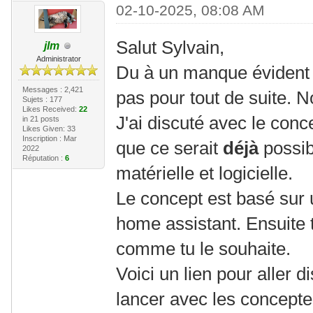
02-10-2025, 08:08 AM
Salut Sylvain,
jlm
Administrator
Du à un manque évident 
Messages : 2,421
pas pour tout de suite. 
Sujets : 177
Likes Received:
22
J'ai discuté avec le conc
in 21 posts
Likes Given: 33
Inscription : Mar
que ce serait
déjà
possib
2022
Réputation :
6
matérielle et logicielle.
Le concept est basé sur 
home assistant. Ensuite t
comme tu le souhaite.
Voici un lien pour aller d
lancer avec les concepte