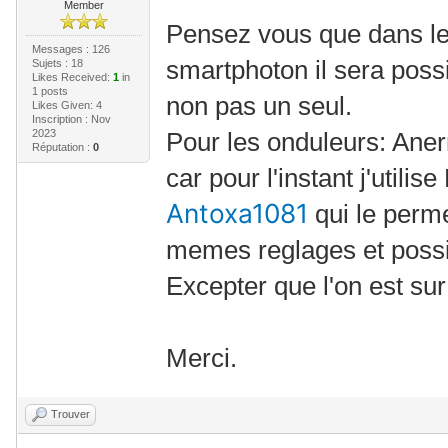
Member
Pensez vous que dans le
Messages : 126
smartphoton il sera possi
Sujets : 18
Likes Received:
1
in
1 posts
non pas un seul.
Likes Given: 4
Inscription : Nov
2023
Pour les onduleurs: An
Réputation :
0
car pour l'instant j'utili
Antoxa1081
qui le perm
memes reglages et possi
Excepter que l'on est sur
Merci.
Trouver