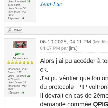
Jean-Luc
Likes Received:
22
in 21 posts
Likes Given: 33
Inscription : Mar
2022
Réputation :
6
Trouver
06-10-2025, 04:11 PM
(Modifi
04:17 PM par
jlm
.)
jlm
Administrator
Alors j'ai pu accéder à t
ok.
Messages : 2,421
Sujets : 177
Likes Received:
22
J'ai pu vérifier que ton 
in 21 posts
Likes Given: 33
du protocole PIP voltron
Inscription : Mar
2022
Réputation :
6
Il devrait en cas de 2è
demande nommée
QPI