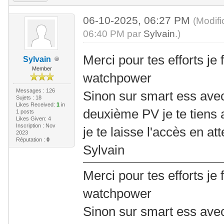
06-10-2025, 06:27 PM
(Modif
06:40 PM par
Sylvain
.)
Merci pour tes efforts je 
Sylvain
Member
watchpower
Messages : 126
Sinon sur smart ess avec
Sujets : 18
Likes Received:
1
in
deuxième PV je te tiens
1 posts
Likes Given: 4
Inscription : Nov
je te laisse l'accès en at
2023
Réputation :
0
Sylvain
Merci pour tes efforts je 
watchpower
Sinon sur smart ess avec