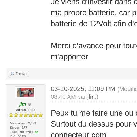
Je viens d'investir dans d
ma propre batterie, car pou
batterie de 12Volt afin d'
Merci d'avance pour toute
m'apporter
Trouver
03-10-2025, 11:09 PM
(Modifi
08:40 AM par
jlm
.)
jlm
Administrator
Peux tu me faire une ou 
Surtout du dessus pour vo
Messages : 2,421
Sujets : 177
Likes Received:
22
connecteur com
in 21 posts