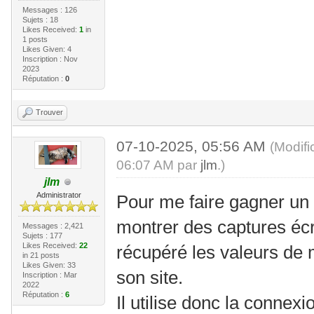
Messages : 126
Sujets : 18
Likes Received:
1
in
1 posts
Likes Given: 4
Inscription : Nov
2023
Réputation :
0
Trouver
07-10-2025, 05:56 AM
(Modifi
06:07 AM par
jlm
.)
jlm
Administrator
Pour me faire gagner un
montrer des captures écra
Messages : 2,421
Sujets : 177
Likes Received:
22
récupéré les valeurs de 
in 21 posts
Likes Given: 33
son site.
Inscription : Mar
2022
Réputation :
6
Il utilise donc la connex