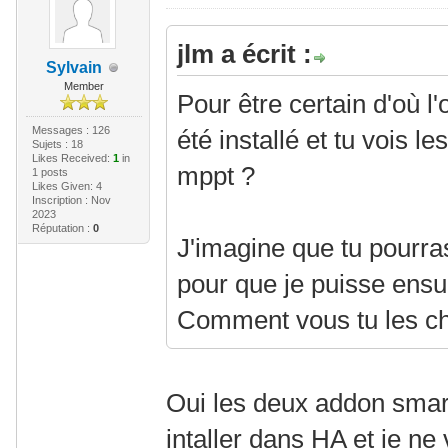
jlm a écrit :
Sylvain
Member
Pour être certain d'où l
Messages : 126
été installé et tu vois 
Sujets : 18
Likes Received:
1
in
mppt ?
1 posts
Likes Given: 4
Inscription : Nov
2023
Réputation :
0
J'imagine que tu pourr
pour que je puisse ensui
Comment vous tu les c
Oui les deux addon smar
intaller dans HA et je ne