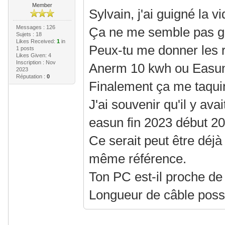
Member
Sylvain, j'ai guigné la vi
Messages : 126
Ça ne me semble pas 
Sujets : 18
Likes Received:
1
in
Peux-tu me donner les 
1 posts
Likes Given: 4
Inscription : Nov
Anerm 10 kwh ou Easun 
2023
Réputation :
0
Finalement ça me taqui
J'ai souvenir qu'il y avai
easun fin 2023 début 20
Ce serait peut être déjà
même référence.
Ton PC est-il proche de
Longueur de câble possi