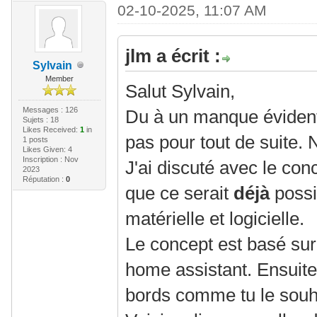
02-10-2025, 11:07 AM
jlm a écrit :
Sylvain
Member
Salut Sylvain,
Messages : 126
Du à un manque évident
Sujets : 18
Likes Received:
1
in
pas pour tout de suite.
1 posts
Likes Given: 4
Inscription : Nov
J'ai discuté avec le con
2023
Réputation :
0
que ce serait
déjà
possi
matérielle et logicielle.
Le concept est basé sur
home assistant. Ensuite 
bords comme tu le souh