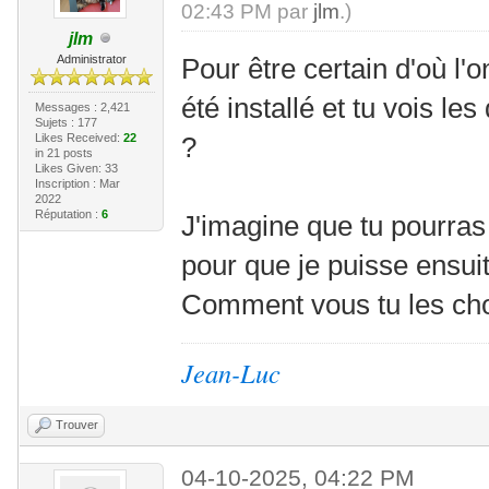
02:43 PM par
jlm
.)
jlm
Administrator
Pour être certain d'où l'
été installé et tu vois l
Messages : 2,421
Sujets : 177
Likes Received:
22
?
in 21 posts
Likes Given: 33
Inscription : Mar
2022
Réputation :
6
J'imagine que tu pourra
pour que je puisse ensuit
Comment vous tu les ch
Jean-Luc
Trouver
04-10-2025, 04:22 PM