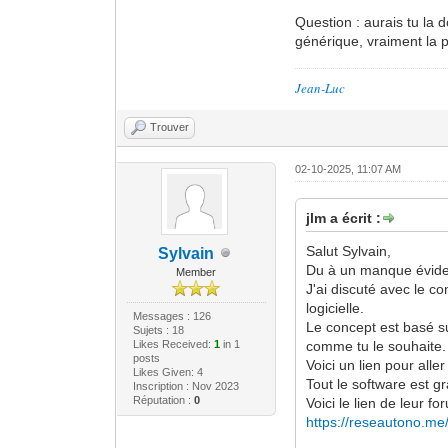
Question : aurais tu la
générique, vraiment la po
Jean-Luc
Trouver
02-10-2025, 11:07 AM
jlm a écrit :
Salut Sylvain,
Sylvain
Du à un manque éviden
Member
J'ai discuté avec le co
logicielle.
Messages : 126
Le concept est basé su
Sujets : 18
Likes Received:
1
in 1
comme tu le souhaite.
posts
Voici un lien pour all
Likes Given: 4
Tout le software est gr
Inscription : Nov 2023
Réputation :
0
Voici le lien de leur f
https://reseautono.me