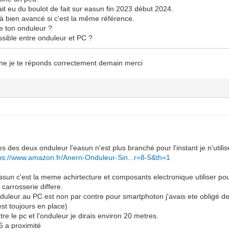
vait eu du boulot de fait sur easun fin 2023 début 2024.
jà bien avancé si c'est la même référence.
de ton onduleur ?
sible entre onduleur et PC ?
ne je te réponds correctement demain merci
tes des deux onduleur l'easun n'est plus branché pour l'instant je n'util
ps://www.amazon.fr/Anern-Onduleur-Sin...r=8-5&th=1
asun c'est la meme achirtecture et composants electronique utiliser po
carrosserie differe.
nduleur au PC est non par contre pour smartphoton j'avais ete obligé de
est toujours en place)
re le pc et l'onduleur je dirais environ 20 metres.
45 a proximité