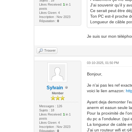
Sujets : 18
Likes Received:
1
in 1
J'ai souvenir qu'il y a
posts
Ce serait peut être dé
Likes Given: 4
Ton PC est-il proche 
Inscription : Nov 2023
Réputation :
0
Longueur de câble pos
Je suis sur mon télépho
Trouver
03-10-2025, 01:50 PM
Bonjour,
Je n'ai pas les ref exac
Sylvain
voici le lien amazon:
htt
Member
Ayant deja demonter l'e
Messages : 126
anerm et easun seule la 
Sujets : 18
Pour la proximité de l'o
Likes Received:
1
in 1
du pc a l'onduleur. (qui 
posts
Likes Given: 4
La longueur de cable ent
Inscription : Nov 2023
J'ai un routeur wifi et rj
Réputation :
0