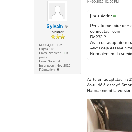
04-10-2025, 02:06 PM
jlm a écrit :
Peux tu me faire une o
Sylvain
connecteur com
Member
Re232 ?
As-tu un adaptateur r
Messages : 126
As-tu déjà essayé Sm
Sujets : 18
Likes Received:
1
in 1
Normalement la version
posts
Likes Given: 4
Inscription : Nov 2023
Réputation :
0
As-tu un adaptateur rs
As-tu déjà essayé Smart
Normalement la version a