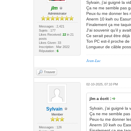
Sylvain, j'ai guigné la vi
Ça ne me semble pas 
jlm
Peux-tu me donner les r
Administrator
Anerm 10 kwh ou Easun 
Finalement ça me taqui
Messages : 2,421
J'ai souvenir qu'il y ava
Sujets : 177
Likes Received:
22
in 21
Ce serait peut être déjà
posts
Ton PC est-il proche de
Likes Given: 33
Longueur de câble possi
Inscription : Mar 2022
Réputation :
6
Jean-Luc
Trouver
02-10-2025, 07:10 PM
jlm a écrit :
Sylvain, j'ai guigné la v
Sylvain
Ça ne me semble pas
Member
Peux-tu me donner les
Anerm 10 kwh ou Easun
Messages : 126
Finalement ça me taq