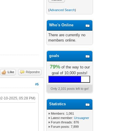
(
Advanced Search
)
Who's Online
There are currently no
members online.
goals
79%
of the way to our
Like
Répondre
goal of 10,000 posts!
#5
Only 2,101 posts left to go!
02-10-2025, 05:28 PM)
Statistics
»
Members: 1,061
»
Latest member:
Ursuagner
»
Forum threads: 876
»
Forum posts: 7,899