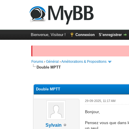
Bienvenue, Visiteur !
Connexion
S’enregistrer
Forums
›
Général
›
Améliorations & Propositions
Double MPTT
Moyenne : 0 (0 vote(s))
1
2
3
4
5
Double MPTT
29-09-2025, 11:17 AM
Bonjour,
Pensez vous que dans le
Sylvain
un seul.