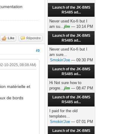
ocumentation
Launch of the JK-BMS
RS485 ad...
Never used Ko-fi but I
am su...
jlm
— 10:14 PM
Launch of the JK-BMS
Like
Répondre
RS485 ad...
Never used Ko-fi but I
#3
am sure...
Smokin'Joe
— 09:30 PM
02-10-2025, 08:08 AM)
Launch of the JK-BMS
RS485 ad...
Hi Not sure how to
ion matérielle et
progre...
jlm
— 08:47 PM
Launch of the JK-BMS
eaux de bords
RS485 ad...
I paid for the old
templates...
Smokin'Joe
— 07:01 PM
Launch of the JK-BMS