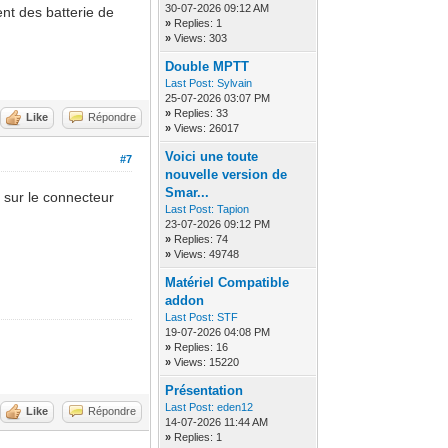
30-07-2026 09:12 AM
sent des batterie de
»
Replies: 1
»
Views: 303
Double MPTT
Last Post:
Sylvain
25-07-2026 03:07 PM
»
Replies: 33
Like
Répondre
»
Views: 26017
Voici une toute
#7
nouvelle version de
Smar...
t sur le connecteur
Last Post:
Tapion
23-07-2026 09:12 PM
»
Replies: 74
»
Views: 49748
Matériel Compatible
addon
Last Post:
STF
19-07-2026 04:08 PM
»
Replies: 16
»
Views: 15220
Présentation
Last Post:
eden12
Like
Répondre
14-07-2026 11:44 AM
»
Replies: 1