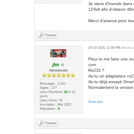
Je viens d'investir dans 
12Volt afin d'obtenir 48vo
Merci d'avance pour tou
Trouver
03-10-2025, 11:09 PM
(Modific
Peux tu me faire une ou 
com
jlm
Re232 ?
Administrator
As-tu un adaptateur rs2
As-tu déjà essayé Smar
Messages : 2,421
Normalement la version a
Sujets : 177
Likes Received:
22
in 21
posts
Likes Given: 33
Jean-Luc
Inscription : Mar 2022
Réputation :
6
Trouver