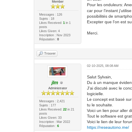
Member
Pour les onduleurs: An
car pour l'instant j'util
Messages : 126
possibilités de smartpho
Sujets : 18
Excepter que l'on est su
Likes Received:
1
in 1
posts
Likes Given: 4
Merci.
Inscription : Nov 2023
Réputation :
0
Trouver
02-10-2025, 08:08 AM
Salut Sylvain,
Du à un manque évident 
jlm
J'ai discuté avec le con
Administrator
logicielle.
Le concept est basé sur
Messages : 2,421
tu le souhaite.
Sujets : 177
Likes Received:
22
in 21
Voici un lien pour aller
posts
Tout le software est grat
Likes Given: 33
Voici le lien de leur for
Inscription : Mar 2022
Réputation :
6
https://reseautono.me/