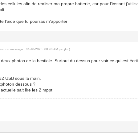
des cellules afin de realiser ma propre batterie, car pour l'instant j'utili
lt.
te l'aide que tu pourras m'apporter
ation du message : 04-10-2025, 08:40 AM par
jlm
.)
deux photos de la bestiole. Surtout du dessus pour voir ce qui est écri
32 USB sous la main.
tphoton dessous ?
ctuelle sait lire les 2 mppt