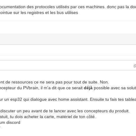
 documentation des protocoles utilisés par ces machines. donc pas la d
intue sur les registres et les bus utilises
(
t de ressources ce ne sera pas pour tout de suite. Non.
ncepteur du PVbrain, il m'a dit que ce serait
déjà
possible avec sa solut
r un esp32 qui dialogue avec home assistant. Ensuite tu fais tes tabl
er discuter un peu avant de te lancer avec les concepteurs du produit.
atuit, tu dois acheter la carte, matériel de ton côté.
orum discord
/