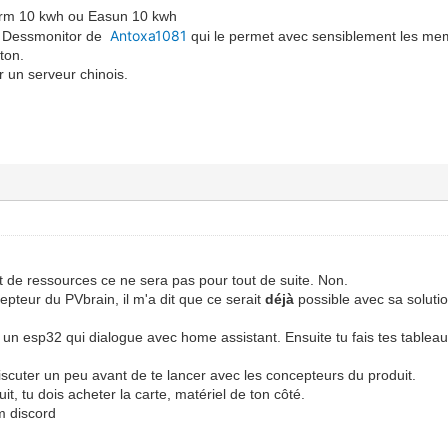
erm 10 kwh ou Easun 10 kwh
Antoxa1081
ise Dessmonitor de
qui le permet avec sensiblement les me
ton.
r un serveur chinois.
de ressources ce ne sera pas pour tout de suite. Non.
cepteur du PVbrain, il m'a dit que ce serait
déjà
possible avec sa solutio
 un esp32 qui dialogue avec home assistant. Ensuite tu fais tes table
 discuter un peu avant de te lancer avec les concepteurs du produit.
uit, tu dois acheter la carte, matériel de ton côté.
um discord