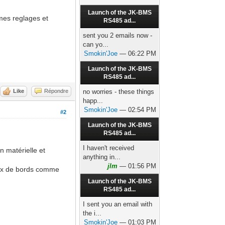
Launch of the JK-BMS
mes reglages et
RS485 ad...
sent you 2 emails now -
can yo...
Smokin'Joe
— 06:22 PM
Launch of the JK-BMS
RS485 ad...
Like
Répondre
no worries - these things
happ...
Smokin'Joe
— 02:54 PM
#2
Launch of the JK-BMS
RS485 ad...
I haven't received
n matérielle et
anything in...
jlm
— 01:56 PM
aux de bords comme
Launch of the JK-BMS
RS485 ad...
I sent you an email with
the i...
Smokin'Joe
— 01:03 PM