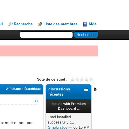
il
Recherche
Liste des membres
Aide
Note de ce sujet :
Affichage hiérarchique
discussions
récentes
#1
Issues with Premium
Dashboard ...
I had installed
successfully t...
ux mptt et non pas
Smokin'Joe
— 05:15 PM