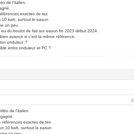
déo de l'italien.
gagné.
éférences exactes de tes
10 kwh, surtout le easun.
ne un peu.
it eu du boulot de fait sur easun fin 2023 début 2024.
 bien avancé si c'est la même référence.
 ton onduleur ?
ble entre onduleur et PC ?
(
idéo de l'italien.
 gagné.
 références exactes de tes
 10 kwh, surtout le easun.
uine un peu.