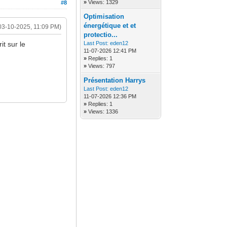
»
Views: 1329
#8
Optimisation
énergétique et et
03-10-2025, 11:09 PM)
protectio...
Last Post:
eden12
t sur le
11-07-2026 12:41 PM
»
Replies: 1
»
Views: 797
Présentation Harrys
Last Post:
eden12
11-07-2026 12:36 PM
»
Replies: 1
»
Views: 1336