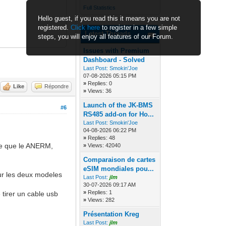
Full Statistics
Hello guest, if you read this it means you are not
registered.
Click here
to register in a few simple
Latest Threads
steps, you will enjoy all features of our Forum.
Issues with Premium
Dashboard - Solved
Last Post:
Smokin'Joe
07-08-2026 05:15 PM
»
Replies: 0
Like
Répondre
»
Views: 36
Launch of the JK-BMS
#6
RS485 add-on for Ho...
Last Post:
Smokin'Joe
04-08-2026 06:22 PM
»
Replies: 48
ise que le ANERM,
»
Views: 42040
Comparaison de cartes
eSIM mondiales pou...
ur les deux modeles
Last Post:
jlm
30-07-2026 09:17 AM
»
Replies: 1
 tirer un cable usb
»
Views: 282
Présentation Kreg
Last Post:
jlm