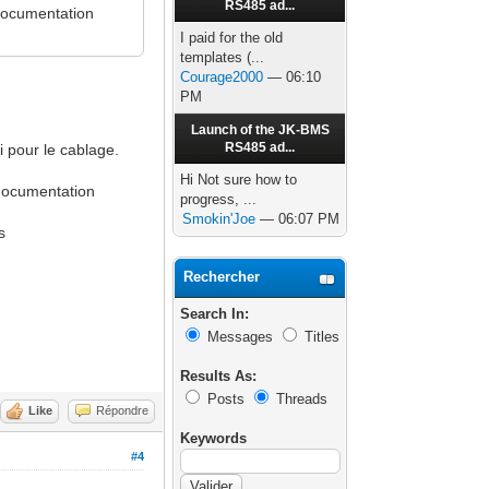
RS485 ad...
 documentation
I paid for the old
templates (...
Courage2000
— 06:10
PM
Launch of the JK-BMS
RS485 ad...
 pour le cablage.
Hi Not sure how to
 documentation
progress, ...
Smokin'Joe
— 06:07 PM
s
Rechercher
Search In:
Messages
Titles
Results As:
Posts
Threads
Like
Répondre
Keywords
#4