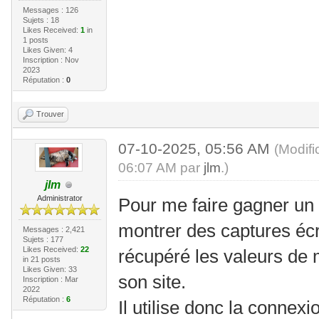
Messages : 126
Sujets : 18
Likes Received:
1
in
1 posts
Likes Given: 4
Inscription : Nov
2023
Réputation :
0
Trouver
07-10-2025, 05:56 AM
(Modifi
06:07 AM par
jlm
.)
jlm
Administrator
Pour me faire gagner un
montrer des captures écra
Messages : 2,421
Sujets : 177
Likes Received:
22
récupéré les valeurs de 
in 21 posts
Likes Given: 33
son site.
Inscription : Mar
2022
Réputation :
6
Il utilise donc la connex