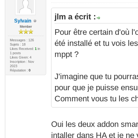
jlm a écrit :
Sylvain
Member
Pour être certain d'où l
Messages : 126
été installé et tu vois 
Sujets : 18
Likes Received:
1
in
mppt ?
1 posts
Likes Given: 4
Inscription : Nov
2023
Réputation :
0
J'imagine que tu pourr
pour que je puisse ensui
Comment vous tu les c
Oui les deux addon smar
intaller dans HA et je ne