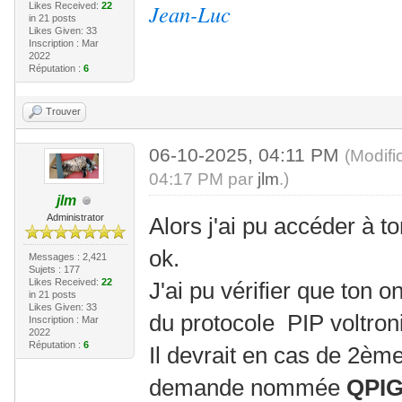
Jean-Luc
Likes Received:
22
in 21 posts
Likes Given: 33
Inscription : Mar
2022
Réputation :
6
Trouver
06-10-2025, 04:11 PM
(Modifi
04:17 PM par
jlm
.)
jlm
Administrator
Alors j'ai pu accéder à t
ok.
Messages : 2,421
Sujets : 177
Likes Received:
22
J'ai pu vérifier que ton 
in 21 posts
Likes Given: 33
du protocole PIP voltron
Inscription : Mar
2022
Réputation :
6
Il devrait en cas de 2è
demande nommée
QPI