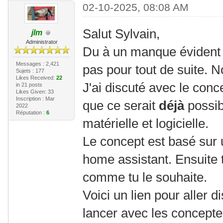
02-10-2025, 08:08 AM
Salut Sylvain,
jlm
Administrator
Du à un manque évident 
Messages : 2,421
pas pour tout de suite. 
Sujets : 177
Likes Received:
22
J'ai discuté avec le conc
in 21 posts
Likes Given: 33
Inscription : Mar
que ce serait
déjà
possib
2022
Réputation :
6
matérielle et logicielle.
Le concept est basé sur 
home assistant. Ensuite t
comme tu le souhaite.
Voici un lien pour aller d
lancer avec les concepte