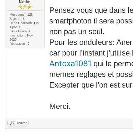
Member
Pensez vous que dans le
Messages : 126
smartphoton il sera possi
Sujets : 18
Likes Received:
1
in
1 posts
non pas un seul.
Likes Given: 4
Inscription : Nov
2023
Pour les onduleurs: An
Réputation :
0
car pour l'instant j'utili
Antoxa1081
qui le perm
memes reglages et possi
Excepter que l'on est sur
Merci.
Trouver