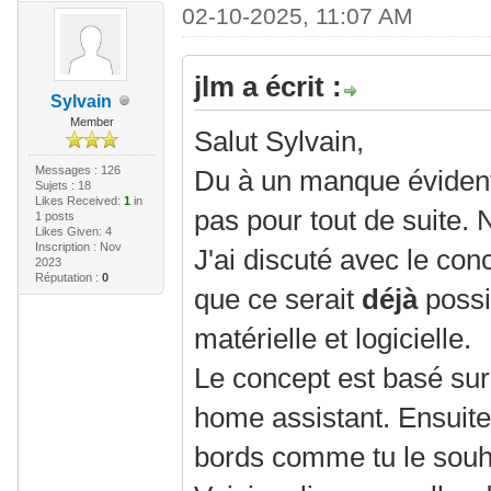
02-10-2025, 11:07 AM
jlm a écrit :
Sylvain
Member
Salut Sylvain,
Messages : 126
Du à un manque évident
Sujets : 18
Likes Received:
1
in
pas pour tout de suite.
1 posts
Likes Given: 4
Inscription : Nov
J'ai discuté avec le con
2023
Réputation :
0
que ce serait
déjà
possi
matérielle et logicielle.
Le concept est basé sur
home assistant. Ensuite 
bords comme tu le souh