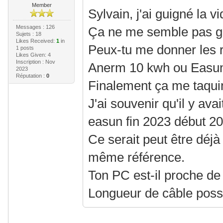
Member
Sylvain, j'ai guigné la vi
Messages : 126
Ça ne me semble pas 
Sujets : 18
Likes Received:
1
in
Peux-tu me donner les 
1 posts
Likes Given: 4
Inscription : Nov
Anerm 10 kwh ou Easun 
2023
Réputation :
0
Finalement ça me taqui
J'ai souvenir qu'il y avai
easun fin 2023 début 20
Ce serait peut être déjà
même référence.
Ton PC est-il proche de
Longueur de câble possi