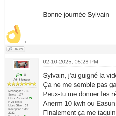
Bonne journée Sylvain
1
Trouver
02-10-2025, 05:28 PM
Sylvain, j'ai guigné la vid
jlm
Administrator
Ça ne me semble pas g
Messages : 2,421
Peux-tu me donner les r
Sujets : 177
Likes Received:
22
Anerm 10 kwh ou Easun 1
in 21 posts
Likes Given: 33
Inscription : Mar
Finalement ça me taquin
2022