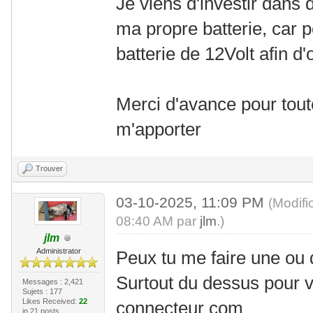
Je viens d'investir dans d
ma propre batterie, car pou
batterie de 12Volt afin d'
Merci d'avance pour toute
m'apporter
Trouver
03-10-2025, 11:09 PM
(Modifi
08:40 AM par
jlm
.)
jlm
Administrator
Peux tu me faire une ou 
Surtout du dessus pour vo
Messages : 2,421
Sujets : 177
Likes Received:
22
connecteur com
in 21 posts