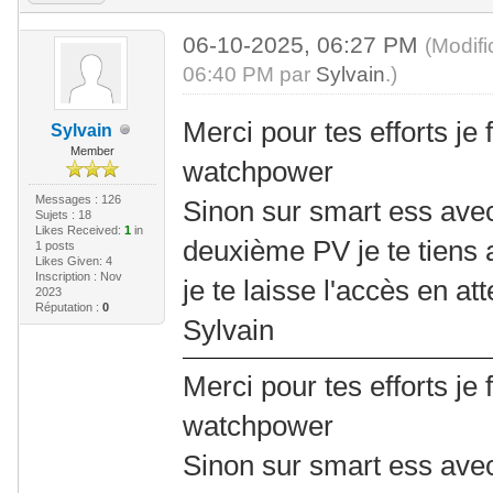
06-10-2025, 06:27 PM
(Modif
06:40 PM par
Sylvain
.)
Merci pour tes efforts je 
Sylvain
Member
watchpower
Messages : 126
Sinon sur smart ess avec
Sujets : 18
Likes Received:
1
in
deuxième PV je te tiens
1 posts
Likes Given: 4
Inscription : Nov
je te laisse l'accès en at
2023
Réputation :
0
Sylvain
Merci pour tes efforts je 
watchpower
Sinon sur smart ess avec