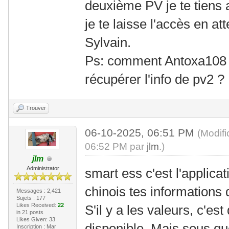
deuxième PV je te tiens
je te laisse l'accès en at
Sylvain.
Ps: comment Antoxa108 av
récupérer l'info de pv2 ?
Trouver
06-10-2025, 06:51 PM
(Modif
06:52 PM par
jlm
.)
jlm
Administrator
smart ess c'est l'applicat
chinois tes informations 
Messages : 2,421
Sujets : 177
Likes Received:
22
S'il y a les valeurs, c'est 
in 21 posts
Likes Given: 33
disponible. Mais sous qu
Inscription : Mar