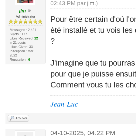
02:43 PM par
jlm
.)
jlm
Administrator
Pour être certain d'où l'
été installé et tu vois l
Messages : 2,421
Sujets : 177
Likes Received:
22
?
in 21 posts
Likes Given: 33
Inscription : Mar
2022
Réputation :
6
J'imagine que tu pourra
pour que je puisse ensuit
Comment vous tu les ch
Jean-Luc
Trouver
04-10-2025, 04:22 PM