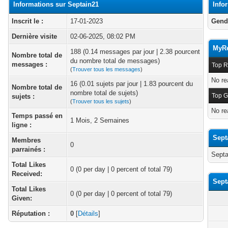
Informations sur Septain21
Info
Inscrit le :
17-01-2023
Gend
Dernière visite
02-06-2025, 08:02 PM
MyRe
188 (0.14 messages par jour | 2.38 pourcent
Nombre total de
du nombre total de messages)
messages :
Top R
(
Trouver tous les messages
)
No re
16 (0.01 sujets par jour | 1.83 pourcent du
Nombre total de
nombre total de sujets)
Top G
sujets :
(
Trouver tous les sujets
)
No re
Temps passé en
1 Mois, 2 Semaines
ligne :
Sept
Membres
0
parrainés :
Septa
Total Likes
0
(0 per day | 0 percent of total 79)
Received:
Sept
Total Likes
0 (0 per day | 0 percent of total 79)
Given:
Réputation :
0
[
Détails
]