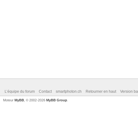
L’équipe du forum
Contact
smartphoton.ch
Retourner en haut
Version ba
Moteur
MyBB
, © 2002-2026
MyBB Group
.