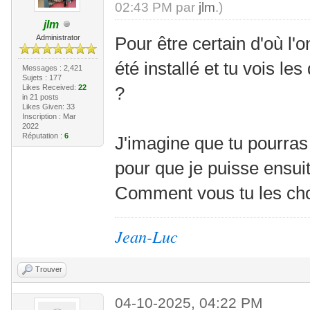
02:43 PM par
jlm
.)
jlm
Administrator
Pour être certain d'où l'
été installé et tu vois l
Messages : 2,421
Sujets : 177
Likes Received:
22
?
in 21 posts
Likes Given: 33
Inscription : Mar
2022
Réputation :
6
J'imagine que tu pourra
pour que je puisse ensuit
Comment vous tu les ch
Jean-Luc
Trouver
04-10-2025, 04:22 PM