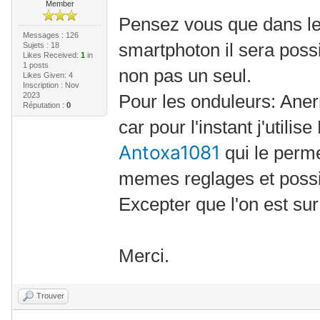
Member
Pensez vous que dans le
Messages : 126
smartphoton il sera possi
Sujets : 18
Likes Received:
1
in
1 posts
non pas un seul.
Likes Given: 4
Inscription : Nov
2023
Pour les onduleurs: An
Réputation :
0
car pour l'instant j'utili
Antoxa1081
qui le perm
memes reglages et possi
Excepter que l'on est sur
Merci.
Trouver