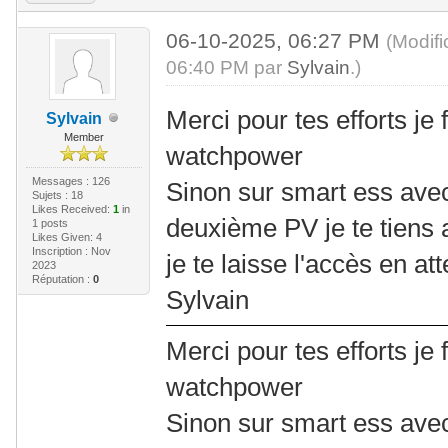
06-10-2025, 06:27 PM
(Modif
06:40 PM par
Sylvain
.)
Merci pour tes efforts je 
Sylvain
Member
watchpower
Messages : 126
Sinon sur smart ess avec
Sujets : 18
Likes Received:
1
in
deuxième PV je te tiens
1 posts
Likes Given: 4
Inscription : Nov
je te laisse l'accès en at
2023
Réputation :
0
Sylvain
Merci pour tes efforts je 
watchpower
Sinon sur smart ess avec