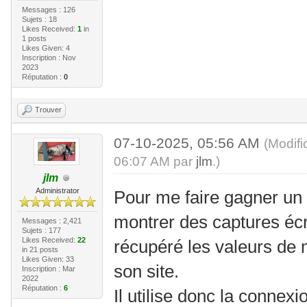
Messages : 126
Sujets : 18
Likes Received:
1
in
1 posts
Likes Given: 4
Inscription : Nov
2023
Réputation :
0
Trouver
07-10-2025, 05:56 AM
(Modifi
06:07 AM par
jlm
.)
jlm
Administrator
Pour me faire gagner un
montrer des captures écra
Messages : 2,421
Sujets : 177
Likes Received:
22
récupéré les valeurs de 
in 21 posts
Likes Given: 33
son site.
Inscription : Mar
2022
Réputation :
6
Il utilise donc la connex