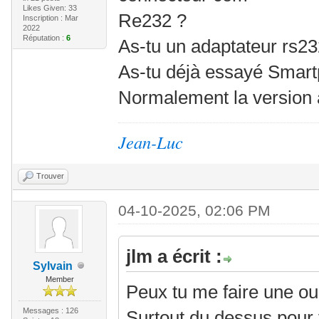
Likes Given: 33
Re232 ?
Inscription : Mar
2022
Réputation :
6
As-tu un adaptateur rs2
As-tu déjà essayé Smar
Normalement la version ac
Jean-Luc
Trouver
04-10-2025, 02:06 PM
jlm a écrit :
Sylvain
Member
Peux tu me faire une ou
Messages : 126
Surtout du dessus pour v