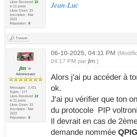
Jean-Luc
Likes Received:
22
in 21 posts
Likes Given: 33
Inscription : Mar
2022
Réputation :
6
Trouver
06-10-2025, 04:11 PM
(Modifi
04:17 PM par
jlm
.)
jlm
Administrator
Alors j'ai pu accéder à t
ok.
Messages : 2,421
Sujets : 177
Likes Received:
22
J'ai pu vérifier que ton 
in 21 posts
Likes Given: 33
du protocole PIP voltron
Inscription : Mar
2022
Réputation :
6
Il devrait en cas de 2è
demande nommée
QPI