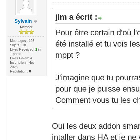
jlm a écrit :
Sylvain
Member
Pour être certain d'où l
Messages : 126
été installé et tu vois 
Sujets : 18
Likes Received:
1
in
mppt ?
1 posts
Likes Given: 4
Inscription : Nov
2023
Réputation :
0
J'imagine que tu pourr
pour que je puisse ensui
Comment vous tu les c
Oui les deux addon smar
intaller dans HA et je ne