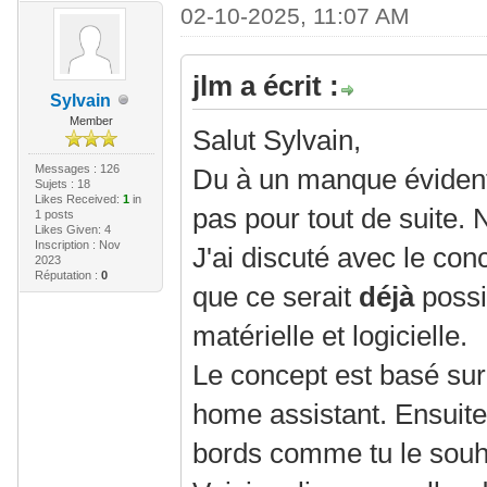
02-10-2025, 11:07 AM
jlm a écrit :
Sylvain
Member
Salut Sylvain,
Messages : 126
Du à un manque évident
Sujets : 18
Likes Received:
1
in
pas pour tout de suite.
1 posts
Likes Given: 4
Inscription : Nov
J'ai discuté avec le con
2023
Réputation :
0
que ce serait
déjà
possi
matérielle et logicielle.
Le concept est basé sur
home assistant. Ensuite 
bords comme tu le souh