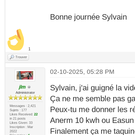
Bonne journée Sylvain
1
Trouver
02-10-2025, 05:28 PM
Sylvain, j'ai guigné la vid
jlm
Administrator
Ça ne me semble pas g
Messages : 2,421
Peux-tu me donner les r
Sujets : 177
Likes Received:
22
Anerm 10 kwh ou Easun 1
in 21 posts
Likes Given: 33
Inscription : Mar
Finalement ça me taquin
2022