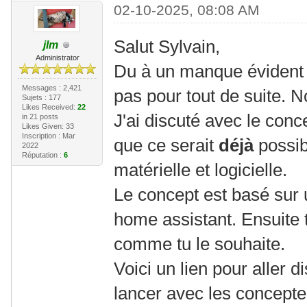
02-10-2025, 08:08 AM
Salut Sylvain,
jlm
Administrator
Du à un manque évident 
Messages : 2,421
pas pour tout de suite. 
Sujets : 177
Likes Received:
22
J'ai discuté avec le conc
in 21 posts
Likes Given: 33
Inscription : Mar
que ce serait
déjà
possib
2022
Réputation :
6
matérielle et logicielle.
Le concept est basé sur 
home assistant. Ensuite t
comme tu le souhaite.
Voici un lien pour aller d
lancer avec les concepte