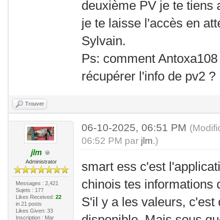
deuxième PV je te tiens
je te laisse l'accès en at
Sylvain.
Ps: comment Antoxa108 av
récupérer l'info de pv2 ?
Trouver
06-10-2025, 06:51 PM
(Modif
06:52 PM par
jlm
.)
jlm
Administrator
smart ess c'est l'applicat
chinois tes informations 
Messages : 2,421
Sujets : 177
Likes Received:
22
S'il y a les valeurs, c'est 
in 21 posts
Likes Given: 33
disponible. Mais sous qu
Inscription : Mar