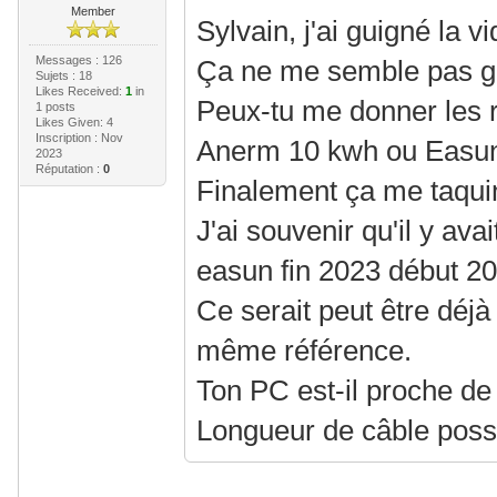
Member
Sylvain, j'ai guigné la vi
Messages : 126
Ça ne me semble pas 
Sujets : 18
Likes Received:
1
in
Peux-tu me donner les 
1 posts
Likes Given: 4
Inscription : Nov
Anerm 10 kwh ou Easun 
2023
Réputation :
0
Finalement ça me taqui
J'ai souvenir qu'il y avai
easun fin 2023 début 20
Ce serait peut être déjà
même référence.
Ton PC est-il proche de
Longueur de câble possi