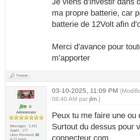
Je viens d'investir dans d
ma propre batterie, car pou
batterie de 12Volt afin d'
Merci d'avance pour toute
m'apporter
Trouver
03-10-2025, 11:09 PM
(Modifi
08:40 AM par
jlm
.)
jlm
Administrator
Peux tu me faire une ou 
Surtout du dessus pour vo
Messages : 2,421
Sujets : 177
Likes Received:
22
connecteur com
in 21 posts