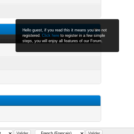
Hello guest, if you read this it means you are not
registered.
Click here
to register in a few simple
steps, you will enjoy all features of our Forum.