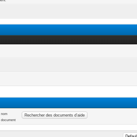
ment.
r nom
r document