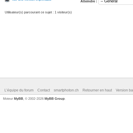
Atteindre :
Utilisateur(s) parcourant ce sujet : 1 visiteur(s)
L’équipe du forum
Contact
smartphoton.ch
Retourner en haut
Version ba
Moteur
MyBB
, © 2002-2026
MyBB Group
.