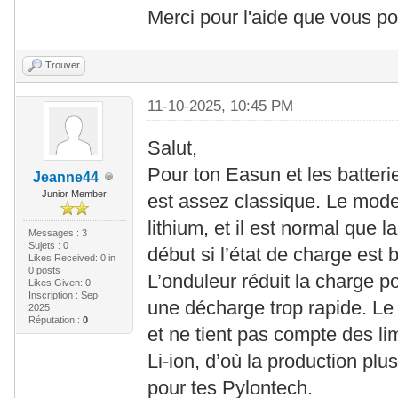
Merci pour l'aide que vous po
Trouver
11-10-2025, 10:45 PM
Salut,
Pour ton Easun et les batter
Jeanne44
Junior Member
est assez classique. Le mode 
lithium, et il est normal que l
Messages : 3
Sujets : 0
début si l’état de charge est
Likes Received:
0
in
0 posts
L’onduleur réduit la charge po
Likes Given: 0
Inscription : Sep
une décharge trop rapide. L
2025
Réputation :
0
et ne tient pas compte des lim
Li-ion, d’où la production pl
pour tes Pylontech.