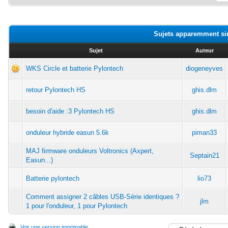
Sujets apparemment si
Sujet
Auteur
WKS Circle et batterie Pylontech
diogeneyves
retour Pylontech HS
ghis.dlm
besoin d'aide :3 Pylontech HS
ghis.dlm
onduleur hybride easun 5.6k
piman33
MAJ firmware onduleurs Voltronics (Axpert,
Septain21
Easun...)
Batterie pylontech
lio73
Comment assigner 2 câbles USB-Série identiques ?
jlm
1 pour l'onduleur, 1 pour Pylontech
Voir une version imprimable