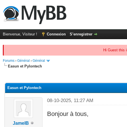
Bienvenue, Visiteur !
Connexion
S’enregistrer
Hi Guest this 
Forums
›
Général
›
Général
Easun et Pylontech
(s))
Easun et Pylontech
08-10-2025, 11:27 AM
Bonjour à tous,
JamelB