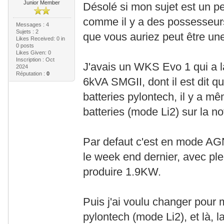
Junior Member
Désolé si mon sujet est un p
comme il y a des possesseurs
Messages : 4
Sujets : 2
que vous auriez peut être un
Likes Received:
0
in
0 posts
Likes Given: 0
Inscription : Oct
J'avais un WKS Evo 1 qui a l
2024
Réputation :
0
6kVA SMGII, dont il est dit q
batteries pylontech, il y a m
batteries (mode Li2) sur la no
Par defaut c'est en mode AGN,
le week end dernier, avec plein
produire 1.9KW.
Puis j'ai voulu changer pour m
pylontech (mode Li2), et là, 