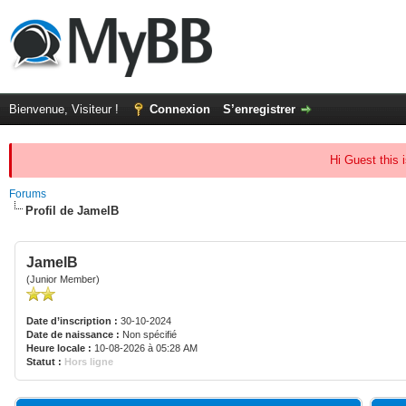
Bienvenue, Visiteur !
Connexion
S’enregistrer
Hi Guest this 
Forums
Profil de JamelB
JamelB
(Junior Member)
Date d’inscription :
30-10-2024
Date de naissance :
Non spécifié
Heure locale :
10-08-2026 à 05:28 AM
Statut :
Hors ligne