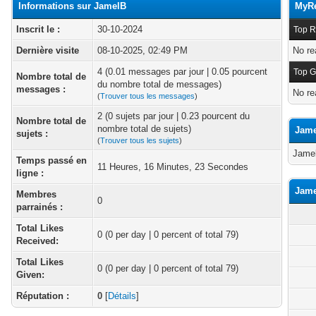
Informations sur JamelB
MyRe
Inscrit le :
30-10-2024
Top R
Dernière visite
08-10-2025, 02:49 PM
No re
4 (0.01 messages par jour | 0.05 pourcent
Top G
Nombre total de
du nombre total de messages)
messages :
No re
(
Trouver tous les messages
)
2 (0 sujets par jour | 0.23 pourcent du
Nombre total de
nombre total de sujets)
Jame
sujets :
(
Trouver tous les sujets
)
Jamel
Temps passé en
11 Heures, 16 Minutes, 23 Secondes
ligne :
Jame
Membres
0
parrainés :
Total Likes
0
(0 per day | 0 percent of total 79)
Received:
Total Likes
0 (0 per day | 0 percent of total 79)
Given:
Réputation :
0
[
Détails
]