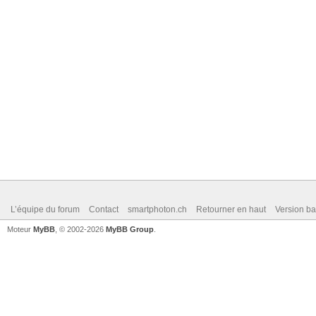
L’équipe du forum
Contact
smartphoton.ch
Retourner en haut
Version ba
Moteur
MyBB
, © 2002-2026
MyBB Group
.