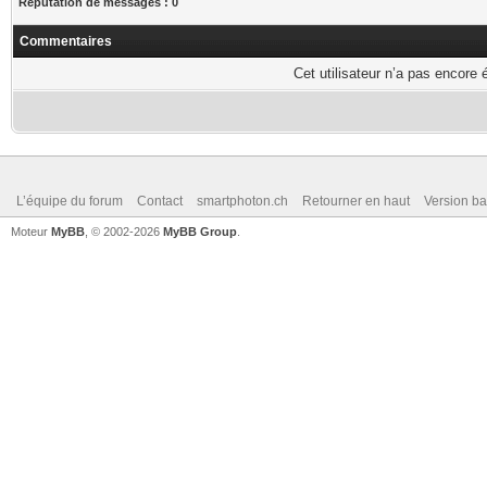
Réputation de messages : 0
Commentaires
Cet utilisateur n’a pas encore 
L’équipe du forum
Contact
smartphoton.ch
Retourner en haut
Version ba
Moteur
MyBB
, © 2002-2026
MyBB Group
.