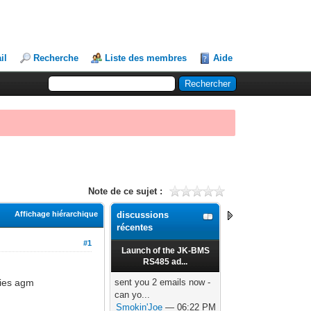
il
Recherche
Liste des membres
Aide
Note de ce sujet :
Affichage hiérarchique
discussions
récentes
#1
Launch of the JK-BMS
RS485 ad...
ries agm
sent you 2 emails now -
can yo...
Smokin'Joe
— 06:22 PM