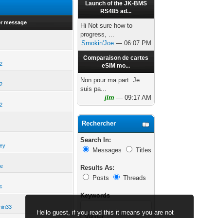
Launch of the JK-BMS
RS485 ad...
er message
Hi Not sure how to
progress, ...
Smokin'Joe
— 06:07 PM
Comparaison de cartes
2
eSIM mo...
Non pour ma part. Je
2
suis pa...
jlm
— 09:17 AM
2
Rechercher
Search In:
ney
Messages
Titles
Qe
Results As:
Posts
Threads
c
Keywords
hin33
Hello guest, if you read this it means you are not