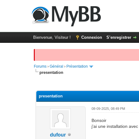
Bienvenue, Visiteur !
Connexion
S’enregistrer
Forums
›
Général
›
Présentation
presentation
Moyenne : 0 (0 vote(s))
1
2
3
4
5
presentation
08-09-2025, 08:49 PM
Bonsoir
j'ai une installation a
dufour