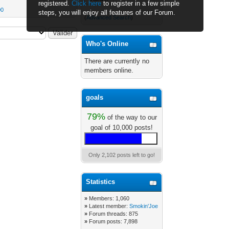
registered.
Click here
to register in a few simple
00
steps, you will enjoy all features of our Forum.
(
Advanced Search
)
Who's Online
There are currently no
members online.
goals
79%
of the way to our
goal of 10,000 posts!
Only 2,102 posts left to go!
Statistics
»
Members: 1,060
»
Latest member:
Smokin'Joe
»
Forum threads: 875
»
Forum posts: 7,898