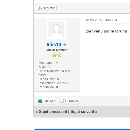
Trouver
18-09-2025, 04:41 PM
Bienvenu sur le forum!
Inès10
Junior Member
Messages : 4
Sujets : 1
Likes Received:
0
in 0
posts
Likes Given: 0
Inscription : Sep 2025
Réputation :
0
Site web
Trouver
«
Sujet précédent
|
Sujet suivant
»