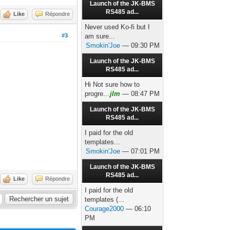
Launch of the JK-BMS
RS485 ad...
Like
Répondre
Never used Ko-fi but I
am sure...
#3
Smokin'Joe
— 09:30 PM
Launch of the JK-BMS
RS485 ad...
Hi Not sure how to
progre...
jlm
— 08:47 PM
Launch of the JK-BMS
RS485 ad...
I paid for the old
templates...
Smokin'Joe
— 07:01 PM
Launch of the JK-BMS
RS485 ad...
Like
Répondre
I paid for the old
templates (...
Courage2000
— 06:10
PM