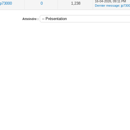
16-04-2026, 09:11 PM
jp73000
0
1,238
Dernier message
:
jp730
Atteindre :