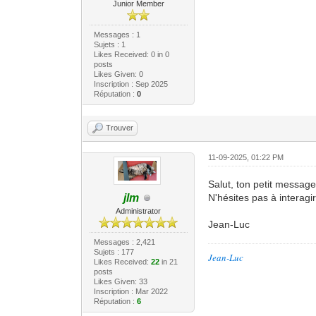
Junior Member
Messages : 1
Sujets : 1
Likes Received:
0
in 0
posts
Likes Given: 0
Inscription : Sep 2025
Réputation :
0
Trouver
11-09-2025, 01:22 PM
Salut, ton petit message f
N'hésites pas à interagir
jlm
Administrator
Jean-Luc
Messages : 2,421
Sujets : 177
Jean-Luc
Likes Received:
22
in 21
posts
Likes Given: 33
Inscription : Mar 2022
Réputation :
6