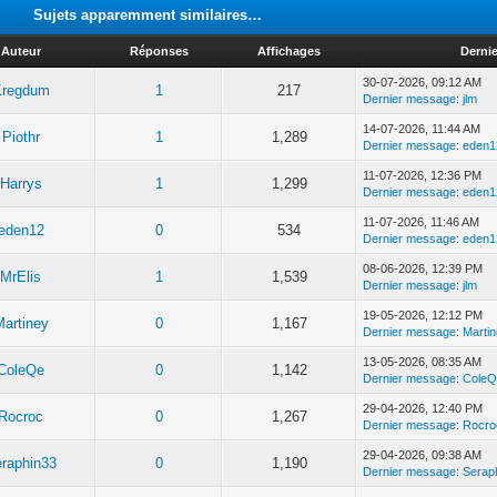
Sujets apparemment similaires…
Auteur
Réponses
Affichages
Derni
30-07-2026, 09:12 AM
Kregdum
1
217
Dernier message
:
jlm
14-07-2026, 11:44 AM
Piothr
1
1,289
Dernier message
:
eden1
11-07-2026, 12:36 PM
Harrys
1
1,299
Dernier message
:
eden1
11-07-2026, 11:46 AM
eden12
0
534
Dernier message
:
eden1
08-06-2026, 12:39 PM
MrElis
1
1,539
Dernier message
:
jlm
19-05-2026, 12:12 PM
Martiney
0
1,167
Dernier message
:
Marti
13-05-2026, 08:35 AM
ColeQe
0
1,142
Dernier message
:
Cole
29-04-2026, 12:40 PM
Rocroc
0
1,267
Dernier message
:
Rocro
29-04-2026, 09:38 AM
raphin33
0
1,190
Dernier message
:
Serap