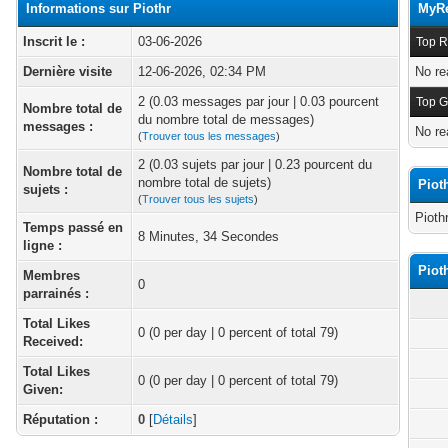
Informations sur Piothr
MyRe
Inscrit le :
03-06-2026
Top R
Dernière visite
12-06-2026, 02:34 PM
No re
2 (0.03 messages par jour | 0.03 pourcent
Top G
Nombre total de
du nombre total de messages)
messages :
No re
(
Trouver tous les messages
)
2 (0.03 sujets par jour | 0.23 pourcent du
Nombre total de
nombre total de sujets)
Piot
sujets :
(
Trouver tous les sujets
)
Pioth
Temps passé en
8 Minutes, 34 Secondes
ligne :
Piot
Membres
0
parrainés :
Total Likes
0
(0 per day | 0 percent of total 79)
Received:
Total Likes
0 (0 per day | 0 percent of total 79)
Given:
Réputation :
0
[
Détails
]