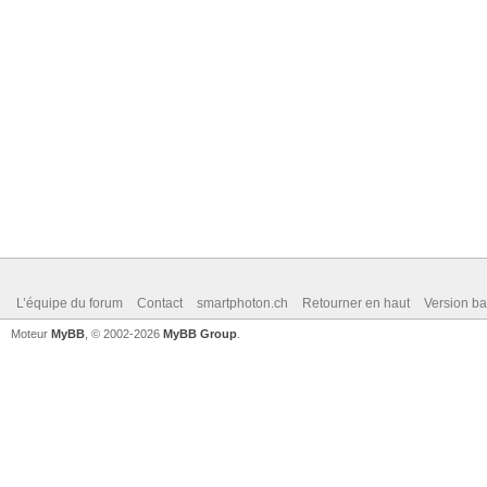
L’équipe du forum
Contact
smartphoton.ch
Retourner en haut
Version ba
Moteur
MyBB
, © 2002-2026
MyBB Group
.