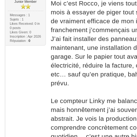
Junior Member
Moi c’est Rocco, je viens tout 
mois à essayer de piger tout
Messages : 1
Sujets : 1
de vraiment efficace de mon i
Likes Received:
0
in
0 posts
franchement j’commençais un
Likes Given: 0
Inscription : Apr 2026
J’ai fait installer des panneau
Réputation :
0
maintenant, une installation 
garage. Sur le papier tout avai
électricité, réduire la factur
etc… sauf qu’en pratique, bah
prévu.
Le compteur Linky me balance 
mais honnêtement j’ai souven
abstrait. Je vois la productio
comprendre concrètement com
quotidien… c’est une autre hi