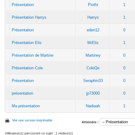
Présentation
Piothr
1
Présentation Harrys
Harrys
1
Présentation
eden12
0
Présentation Elis
MrElis
1
Présentation de Martine
Martiney
0
Présentation Cole
ColeQe
0
Présentation
Seraphin33
0
présentation
jp73000
0
Ma présentation
Nadiaah
1
Voir une version imprimable
Atteindre :
Utilisateur(s) parcourant ce sujet : 1 visiteur(s)