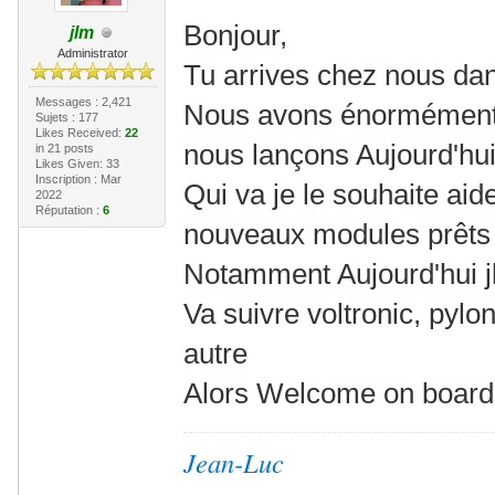
Bonjour,
jlm
Administrator
Tu arrives chez nous dan
Messages : 2,421
Nous avons énormément tr
Sujets : 177
Likes Received:
22
nous lançons Aujourd'hui
in 21 posts
Likes Given: 33
Inscription : Mar
Qui va je le souhaite aide
2022
Réputation :
6
nouveaux modules prêts 
Notamment Aujourd'hui 
Va suivre voltronic, pylon
autre
Alors Welcome on board
Jean-Luc