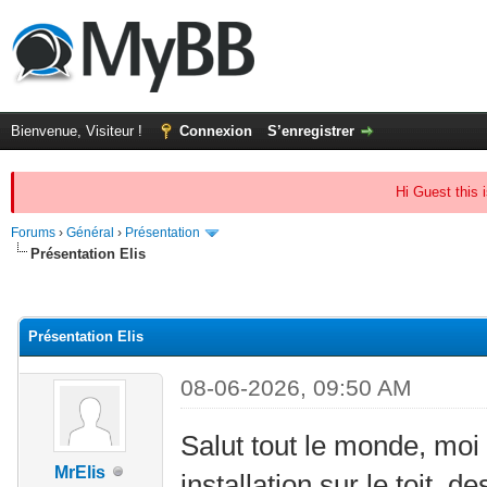
Bienvenue, Visiteur !
Connexion
S’enregistrer
Hi Guest this 
Forums
›
Général
›
Présentation
Présentation Elis
(s))
Présentation Elis
08-06-2026, 09:50 AM
Salut tout le monde, moi c
MrElis
installation sur le toit, 