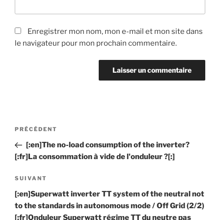
Enregistrer mon nom, mon e-mail et mon site dans
le navigateur pour mon prochain commentaire.
Navigation
PRÉCÉDENT
Article
de
précédent
[:en]The no-load consumption of the inverter?
l’article
[:fr]La consommation à vide de l'onduleur ?[:]
SUIVANT
Article
suivant
[:en]Superwatt inverter TT system of the neutral not
to the standards in autonomous mode / Off Grid (2/2)
[:fr]Onduleur Superwatt régime TT du neutre pas