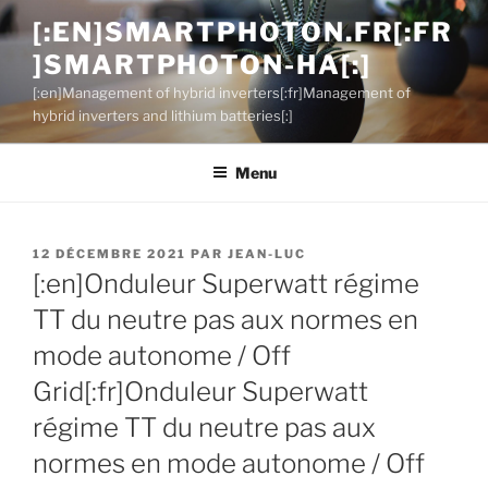
Aller
[:EN]SMARTPHOTON.FR[:FR
au
]SMARTPHOTON-HA[:]
contenu
principal
[:en]Management of hybrid inverters[:fr]Management of
hybrid inverters and lithium batteries[:]
Menu
PUBLIÉ
12 DÉCEMBRE 2021
PAR
JEAN-LUC
LE
[:en]Onduleur Superwatt régime
TT du neutre pas aux normes en
mode autonome / Off
Grid[:fr]Onduleur Superwatt
régime TT du neutre pas aux
normes en mode autonome / Off