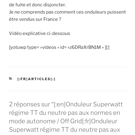
de fuite et donc disjoncter.
Je ne comprends pas comment ces onduleurs puissent
être vendus sur France ?
Vidéo explicative ci-dessous
[yotuwp type= »videos » id= »z6DRaXrBN1M » ][:]
CATÉGORIES
[:FR]ARTICLES[:]
2 réponses sur “[:en]Onduleur Superwatt
régime TT du neutre pas aux normes en
mode autonome / Off Grid[:fr]Onduleur
Superwatt régime TT du neutre pas aux