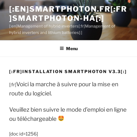
Aller
[:EN]SMARTPHOTON.FR[:FR
au
]SMARTPHOTON-HA[:]
contenu
principal
[:en]Management of hybrid inverters[:fr]Management of
hybrid inverters and lithium batteries[:]
Menu
[:FR]INSTALLATION SMARTPHOTON V3.3[:]
Voici la marche à suivre pour la mise en
[:fr]
route du logiciel.
Veuillez bien suivre le mode d’emploi en ligne
ou téléchargeable
[doc id=1256]