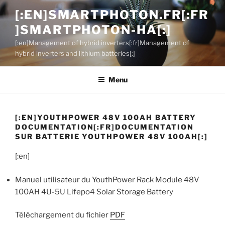
Aller
[:EN]SMARTPHOTON.FR[:FR
au
]SMARTPHOTON-HA[:]
contenu
principal
[:en]Management of hybrid inverters[:fr]Management of
hybrid inverters and lithium batteries[:]
Menu
[:EN]YOUTHPOWER 48V 100AH BATTERY
DOCUMENTATION[:FR]DOCUMENTATION
SUR BATTERIE YOUTHPOWER 48V 100AH[:]
[:en]
Manuel utilisateur du YouthPower
Rack Module 48V
100AH 4U-5U Lifepo4 Solar Storage Battery
Téléchargement du fichier
PDF