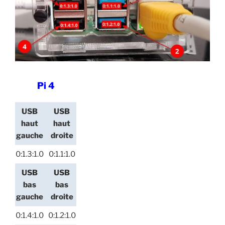
Pi 4
USB
USB
haut
haut
gauche
droite
0:1.3:1.0
0:1.1:1.0
USB
USB
bas
bas
gauche
droite
0:1.4:1.0
0:1.2:1.0