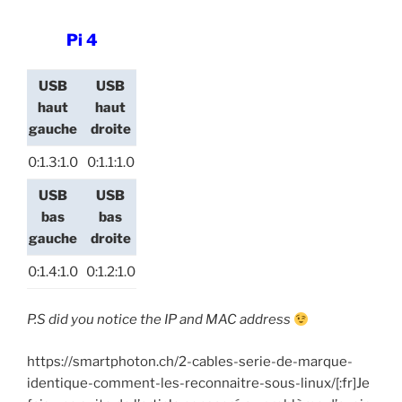
Pi 4
USB
USB
haut
haut
gauche
droite
0:1.3:1.0
0:1.1:1.0
USB
USB
bas
bas
gauche
droite
0:1.4:1.0
0:1.2:1.0
P.S did you notice the IP and MAC address
https://smartphoton.ch/2-cables-serie-de-marque-
identique-comment-les-reconnaitre-sous-linux/[:fr]Je