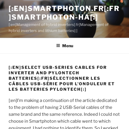
Aller
[:EN]SMARTPHOTON.FR[:FR
au
]SMARTPHOTON-HA[:]
contenu
principal
[:en]Management of hybrid inverters[:fr]Management of
hybrid inverters and lithium batteries[:]
Menu
[:EN]SELECT USB-SERIES CABLES FOR
INVERTER AND PYLONTECH
BATTERIES[:FR]SÉLECTIONNER LES
CÂBLES USB-SÉRIE POUR L’ONDULEUR ET
LES BATTERIES PYLONTECH[:]
[:en]I’m making a continuation of the article dedicated
to the problem of having 2 USB-Serial cables of the
same brand and the same reference. Indeed I could not
choose in Smartphoton which cable went to which
equipment. I had nothing to identify them. So I worked