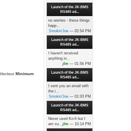
Launch of the JK-BMS
RS485 ad...
no worries - these things
happ...
Smokin'Joe
— 02:54 PM
Launch of the JK-BMS
RS485 ad...
I haven't received
anything in...
jlm
— 01:56 PM
Launch of the JK-BMS
sélecteur
Minimum
RS485 ad...
I sent you an email with
the i...
Smokin'Joe
— 01:03 PM
Launch of the JK-BMS
RS485 ad...
Never used Ko-fi but I
am su...
jlm
— 10:14 PM