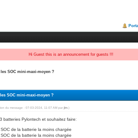
Porta
Hi Guest this is an announcement for guests !!!
r les SOC mini-maxi-moyen ?
r les SOC mini-maxi-moyen ?
tion du message : 07-03-2024, 11:07 AM par
jlm
.)
batteries Pylontech et souhaitez faire:
 SOC de la batterie la moins chargée
 SOC de la batterie la moins chargée