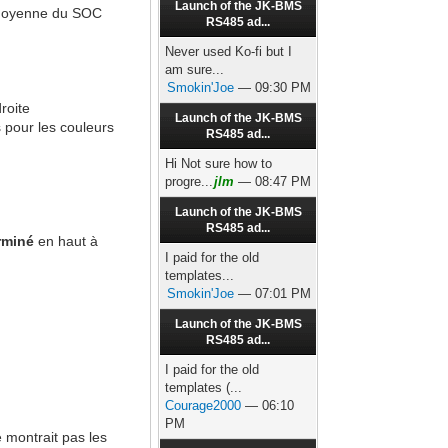
Launch of the JK-BMS
-moyenne du SOC
RS485 ad...
Never used Ko-fi but I
am sure...
Smokin'Joe
— 09:30 PM
roite
Launch of the JK-BMS
s pour les couleurs
RS485 ad...
Hi Not sure how to
progre...
jlm
— 08:47 PM
Launch of the JK-BMS
RS485 ad...
rminé
en haut à
I paid for the old
templates...
Smokin'Joe
— 07:01 PM
Launch of the JK-BMS
RS485 ad...
I paid for the old
templates (...
Courage2000
— 06:10
PM
 montrait pas les