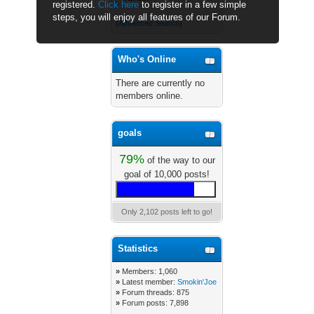
registered.
Click here
to register in a few simple
steps, you will enjoy all features of our Forum.
(
Advanced Search
)
Who's Online
There are currently no
members online.
goals
79%
of the way to our
goal of 10,000 posts!
Only 2,102 posts left to go!
Statistics
»
Members: 1,060
»
Latest member:
Smokin'Joe
»
Forum threads: 875
»
Forum posts: 7,898