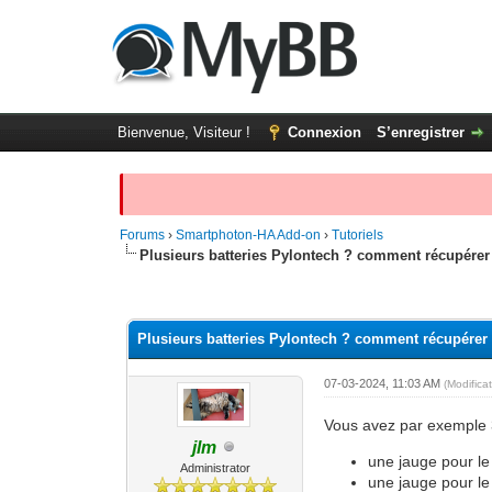
Bienvenue, Visiteur !
Connexion
S’enregistrer
Forums
›
Smartphoton-HA Add-on
›
Tutoriels
Plusieurs batteries Pylontech ? comment récupére
Moyenne : 0 (0 vote(s))
1
2
3
4
5
Plusieurs batteries Pylontech ? comment récupére
07-03-2024, 11:03 AM
(Modifica
Vous avez par exemple 3 
jlm
une jauge pour le
Administrator
une jauge pour le