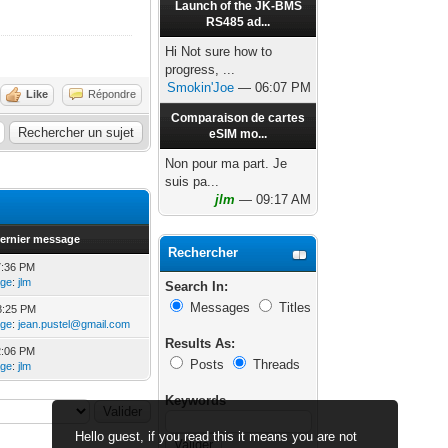
Launch of the JK-BMS
RS485 ad...
Hi Not sure how to
progress, ...
Smokin'Joe
— 06:07 PM
Like
Répondre
Comparaison de cartes
eSIM mo...
Non pour ma part. Je
suis pa...
jlm
— 09:17 AM
ernier message
Rechercher
7:36 PM
age
:
jlm
Search In:
Messages
Titles
8:25 PM
age
:
jean.pustel@gmail.com
Results As:
2:06 PM
Posts
Threads
age
:
jlm
Keywords
Hello guest, if you read this it means you are not