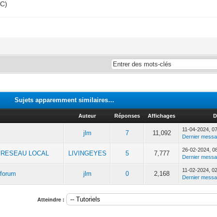
OC)
Sujets apparemment similaires…
Auteur
Réponses
Affichages
D
11-04-2024, 0
jlm
7
11,092
Dernier mess
26-02-2024, 0
 RESEAU LOCAL
LIVINGEYES
5
7,777
Dernier mess
11-02-2024, 0
 forum
jlm
0
2,168
Dernier mess
Atteindre :