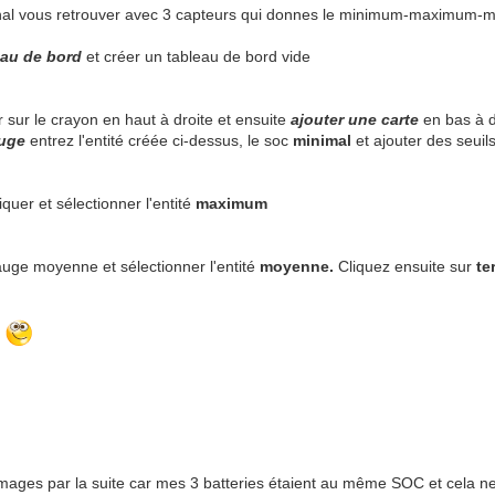
inal vous retrouver avec 3 capteurs qui donnes le minimum-maximum
eau de bord
et créer un tableau de bord vide
r sur le crayon en haut à droite et ensuite
ajouter une carte
en bas à d
uge
entrez l'entité créée ci-dessus, le soc
minimal
et ajouter des seuil
quer et sélectionner l'entité
maxi
mum
auge moyenne et sélectionner l'entité
moyenne.
Cliquez ensuite sur
te
i
 images par la suite car mes 3 batteries étaient au même SOC et cela ne