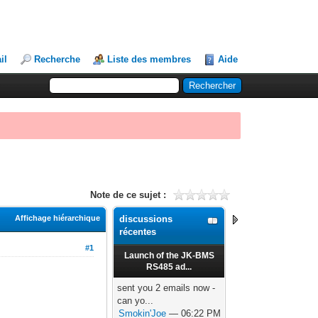
il
Recherche
Liste des membres
Aide
Note de ce sujet :
Affichage hiérarchique
discussions
récentes
#1
Launch of the JK-BMS
RS485 ad...
sent you 2 emails now -
can yo...
Smokin'Joe
— 06:22 PM