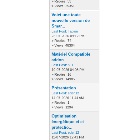
»
Replies: 33
»
Views: 25351
Voici une toute
nouvelle version de
Smar...
Last Post:
Tapion
23-07-2026 09:12 PM
»
Replies: 74
»
Views: 48304
Matériel Compatible
addon
Last Post:
STF
19-07-2026 04:08 PM
»
Replies: 16
»
Views: 14985
Présentation
Last Post:
eden12
14-07-2026 11:44 AM
»
Replies: 1
»
Views: 1294
Optimisation
énergétique et et
protectio...
Last Post:
eden12
11-07-2026 12:41 PM