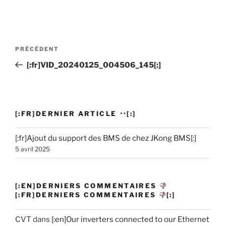
Navigation
PRÉCÉDENT
Article
de
précédent
[:fr]VID_20240125_004506_145[:]
l’article
[:FR]DERNIER ARTICLE
[:]
[:fr]Ajout du support des BMS de chez JKong BMS[:]
5 avril 2025
[:EN]DERNIERS COMMENTAIRES
[:FR]DERNIERS COMMENTAIRES
[:]
CVT
dans
[:en]Our inverters connected to our Ethernet