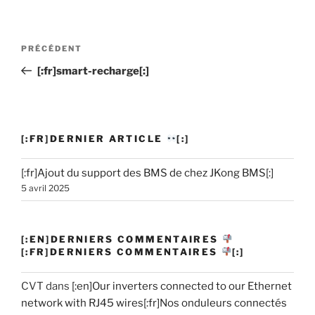
Navigation
PRÉCÉDENT
Article
de
précédent
[:fr]smart-recharge[:]
l’article
[:FR]DERNIER ARTICLE
[:]
[:fr]Ajout du support des BMS de chez JKong BMS[:]
5 avril 2025
[:EN]DERNIERS COMMENTAIRES
[:FR]DERNIERS COMMENTAIRES
[:]
CVT
dans
[:en]Our inverters connected to our Ethernet
network with RJ45 wires[:fr]Nos onduleurs connectés