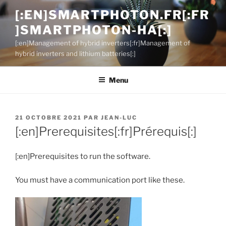
Aller
[:EN]SMARTPHOTON.FR[:FR
au
]SMARTPHOTON-HA[:]
contenu
principal
[:en]Management of hybrid inverters[:fr]Management of
hybrid inverters and lithium batteries[:]
Menu
PUBLIÉ
21 OCTOBRE 2021
PAR
JEAN-LUC
LE
[:en]Prerequisites[:fr]Prérequis[:]
[:en]Prerequisites to run the software.
You must have a communication port like these.