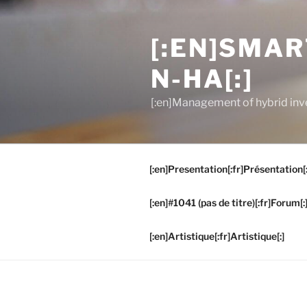
Aller
au
[:EN]SMA
contenu
principal
N-HA[:]
[:en]Management of hybrid inve
[:en]Presentation[:fr]Présentation[:
[:en]#1041 (pas de titre)[:fr]Forum[:
[:en]Artistique[:fr]Artistique[:]