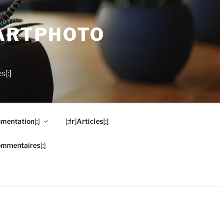
MARTPHOTO
s[:]
mentation[:]
[:fr]Articles[:]
ommentaires[:]