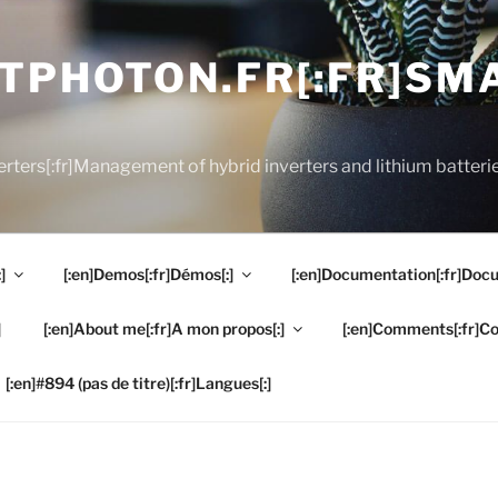
RTPHOTON.FR[:FR]S
rters[:fr]Management of hybrid inverters and lithium batterie
]
[:en]Demos[:fr]Démos[:]
[:en]Documentation[:fr]Docu
]
[:en]About me[:fr]A mon propos[:]
[:en]Comments[:fr]C
[:en]#894 (pas de titre)[:fr]Langues[:]