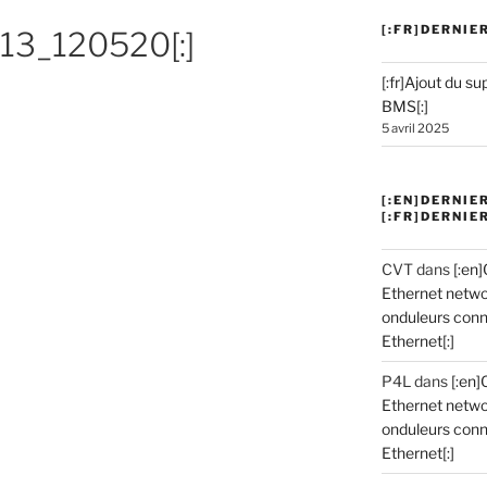
[:FR]DERNIE
13_120520[:]
[:fr]Ajout du 
BMS[:]
5 avril 2025
[:EN]DERNI
[:FR]DERNI
CVT
dans
[:en
Ethernet netwo
onduleurs conn
Ethernet[:]
P4L
dans
[:en]
Ethernet netwo
onduleurs conn
Ethernet[:]