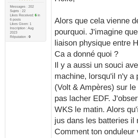
Messages : 202
Sujets : 22
Likes Received:
6
in
Alors que cela vienne d
6 posts
Likes Given: 1
Inscription : Aug
pourquoi. J'imagine que
2023
Réputation :
0
liaison physique entre H
Ca a donné quoi ?
Il y a aussi un souci av
machine, lorsqu'il n'y 
(Volt & Ampères) sur le
pas lacher EDF. J'obs
WKS le matin. Alors qu'
jus dans les batteries il
Comment ton onduleur voit