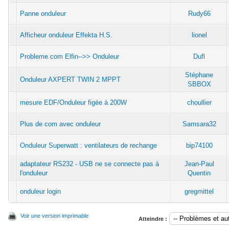
Panne onduleur
Rudy66
Afficheur onduleur Effekta H.S.
lionel
Probleme com Elfin-->> Onduleur
Dufl
Stéphane
Onduleur AXPERT TWIN 2 MPPT
SBBOX
mesure EDF/Onduleur figée à 200W
choullier
Plus de com avec onduleur
Samsara32
Onduleur Superwatt : ventilateurs de rechange
bip74100
adaptateur RS232 - USB ne se connecte pas à
Jean-Paul
l'onduleur
Quentin
onduleur login
gregmittel
Voir une version imprimable
Atteindre :