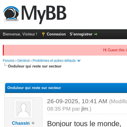
Bienvenue, Visiteur !
Connexion
S’enregistrer
Hi Guest this 
Forums
›
Général
›
Problèmes et autres défauts
Onduleur qui reste sur secteur
(s))
Onduleur qui reste sur secteur
26-09-2025, 10:41 AM
(Modifi
08:35 PM par
jlm
.)
Bonjour tous le monde,
Chassin