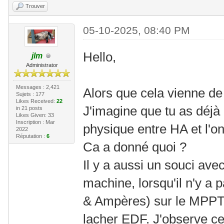
Trouver
05-10-2025, 08:40 PM
Hello,
jlm
Administrator
Messages : 2,421
Alors que cela vienne de
Sujets : 177
Likes Received:
22
J'imagine que tu as déjà 
in 21 posts
Likes Given: 33
Inscription : Mar
physique entre HA et l'on
2022
Réputation :
6
Ca a donné quoi ?
Il y a aussi un souci ave
machine, lorsqu'il n'y a 
& Ampères) sur le MPPT,
lacher EDF. J'observe 