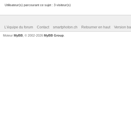
Utilisateur(s) parcourant ce sujet : 3 visiteur(s)
L’équipe du forum
Contact
smartphoton.ch
Retourner en haut
Version ba
Moteur
MyBB
, © 2002-2026
MyBB Group
.