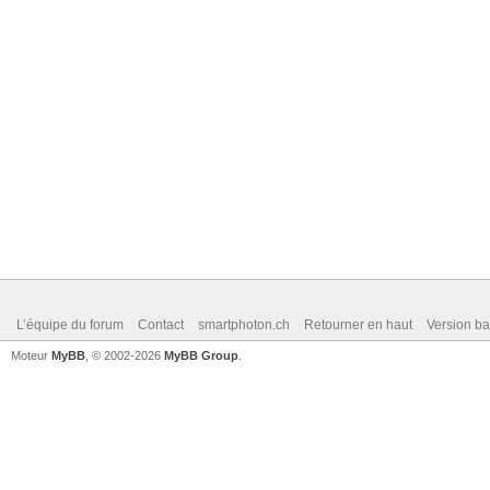
L’équipe du forum
Contact
smartphoton.ch
Retourner en haut
Version ba
Moteur
MyBB
, © 2002-2026
MyBB Group
.