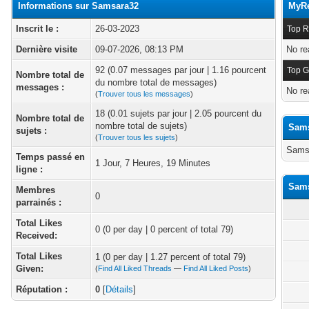
Informations sur Samsara32
MyRe
Inscrit le :
26-03-2023
Top R
Dernière visite
09-07-2026, 08:13 PM
No re
92 (0.07 messages par jour | 1.16 pourcent
Top G
Nombre total de
du nombre total de messages)
messages :
No re
(
Trouver tous les messages
)
18 (0.01 sujets par jour | 2.05 pourcent du
Nombre total de
nombre total de sujets)
Sams
sujets :
(
Trouver tous les sujets
)
Samsa
Temps passé en
1 Jour, 7 Heures, 19 Minutes
ligne :
Sams
Membres
0
parrainés :
Total Likes
0
(0 per day | 0 percent of total 79)
Received:
Total Likes
1 (0 per day | 1.27 percent of total 79)
Given:
(
Find All Liked Threads
—
Find All Liked Posts
)
Réputation :
0
[
Détails
]