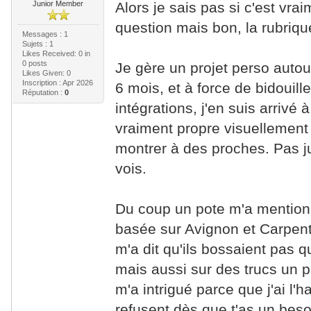
Junior Member
Alors je sais pas si c'est vra
question mais bon, la rubrique 
Messages : 1
Sujets : 1
Likes Received:
0
in
0 posts
Je gère un projet perso auto
Likes Given: 0
Inscription : Apr 2026
6 mois, et à force de bidouil
Réputation :
0
intégrations, j'en suis arrivé
vraiment propre visuellement p
montrer à des proches. Pas ju
vois.
Du coup un pote m'a mentio
basée sur Avignon et Carpentr
m'a dit qu'ils bossaient pas q
mais aussi sur des trucs un 
m'a intrigué parce que j'ai l'
refusent dès que t'as un besoi