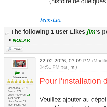
(histoire de quelques
Jean-Luc
The following 1 user Likes
jlm
's p
•
NOLAK
Trouver
22-02-2026, 03:09 PM
(Modif
04:51 PM par
jlm
.)
jlm
Administrator
Pour l'installatio
Messages : 2,421
Sujets : 177
Likes Received:
22
Veuillez ajouter au dépo
in 21 posts
Likes Given: 33
Inscription : Mar