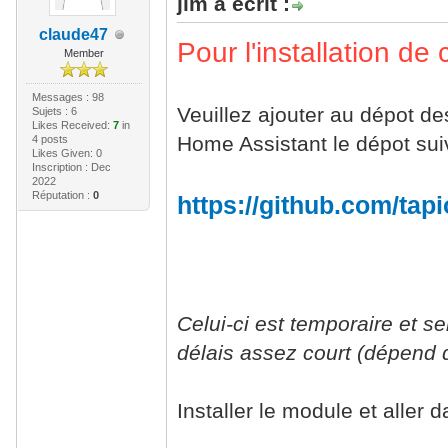
jlm a écrit :
claude47
Pour l'installation d
Member
Messages : 98
Veuillez ajouter au dépot 
Sujets : 6
Likes Received:
7
in
Home Assistant le dépot sui
4 posts
Likes Given: 0
Inscription : Dec
2022
Réputation :
0
https://github.com/tap
Celui-ci est temporaire et s
délais assez court (dépend
Installer le module et aller 