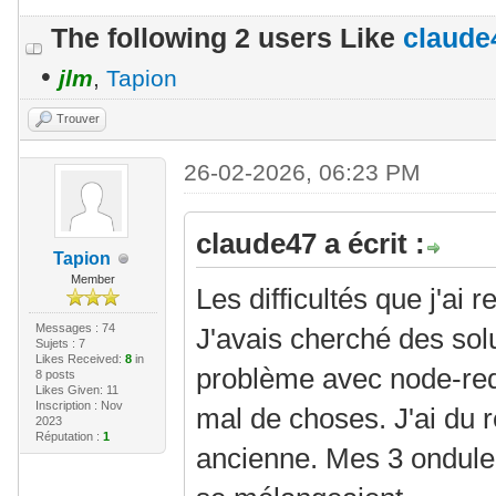
The following 2 users Like
claude
•
jlm
,
Tapion
Trouver
26-02-2026, 06:23 PM
claude47 a écrit :
Tapion
Member
Les difficultés que j'ai r
Messages : 74
J'avais cherché des sol
Sujets : 7
Likes Received:
8
in
problème avec node-red
8 posts
Likes Given: 11
Inscription : Nov
mal de choses. J'ai du 
2023
Réputation :
1
ancienne. Mes 3 onduleu