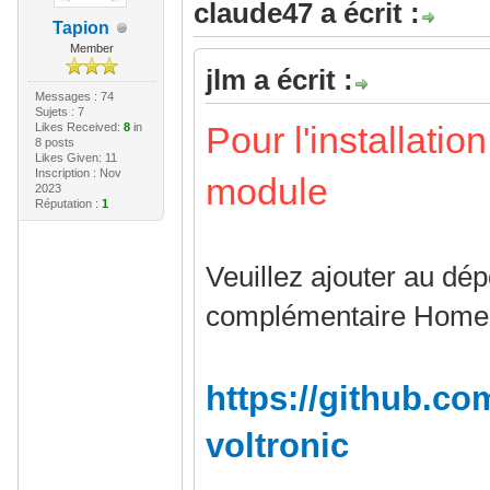
claude47 a écrit :
Tapion
Member
jlm a écrit :
Messages : 74
Sujets : 7
Pour l'installati
Likes Received:
8
in
8 posts
Likes Given: 11
Inscription : Nov
module
2023
Réputation :
1
Veuillez ajouter au dé
complémentaire Home A
https://github.co
voltronic