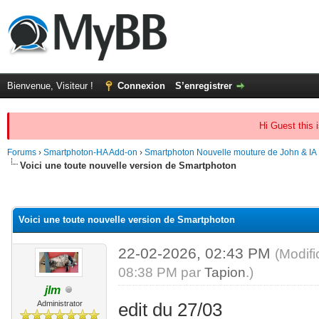
Bienvenue, Visiteur !
Connexion
S’enregistrer
Hi Guest this 
Forums
›
Smartphoton-HA Add-on
›
Smartphoton Nouvelle mouture de John & IA
Voici une toute nouvelle version de Smartphoton
(s))
Voici une toute nouvelle version de Smartphoton
22-02-2026, 02:43 PM
(Modif
08:38 PM par
Tapion
.)
jlm
Administrator
edit du 27/03