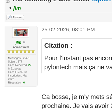
•
jlm
Trouver
25-02-2026, 08:01 PM
jlm
Citation :
Administrator
Pour l'instant pas enco
Messages : 2,421
Sujets : 177
pylontech mais ça ne va
Likes Received:
22
in 21 posts
Likes Given: 33
Inscription : Mar
2022
Réputation :
6
Ca bosse, je m'y mets 
prochaine. Je vais avoir 