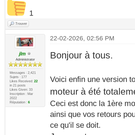
1
Trouver
22-02-2026, 02:56 PM
Bonjour à tous.
jlm
Administrator
Messages : 2,421
Voici enfin une version 
Sujets : 177
Likes Received:
22
in 21 posts
moteur à été totale
Likes Given: 33
Inscription : Mar
2022
Ceci est donc la 1ère mo
Réputation :
6
ainsi que vos retours pou
ce qu'il se doit.