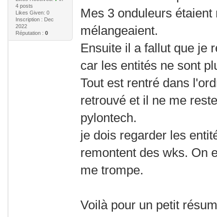
4 posts
Mes 3 onduleurs étaient 
Likes Given: 0
Inscription : Dec
2022
mélangeaient.
Réputation :
0
Ensuite il a fallut que j
car les entités ne sont 
Tout est rentré dans l'ordr
retrouvé et il ne me res
pylontech.
je dois regarder les enti
remontent des wks. On es
me trompe.
Voilà pour un petit résum