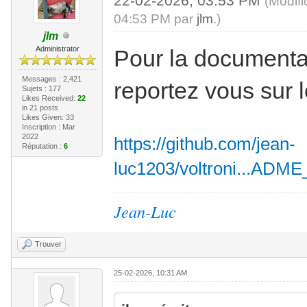
22-02-2026, 03:53 PM
(Modif
04:53 PM par
jlm
.)
jlm
Administrator
Pour la documenta
Messages : 2,421
reportez vous sur 
Sujets : 177
Likes Received:
22
in 21 posts
Likes Given: 33
Inscription : Mar
2022
https://github.com/jean-
Réputation :
6
luc1203/voltroni...ADM
Jean-Luc
Trouver
25-02-2026, 10:31 AM