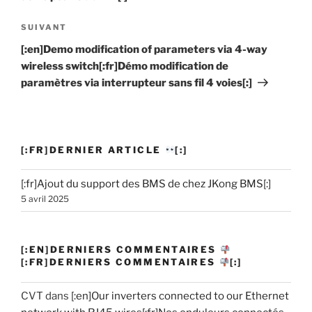
SUIVANT
Article
suivant
[:en]Demo modification of parameters via 4-way
wireless switch[:fr]Démo modification de
paramètres via interrupteur sans fil 4 voies[:]
[:FR]DERNIER ARTICLE
[:]
[:fr]Ajout du support des BMS de chez JKong BMS[:]
5 avril 2025
[:EN]DERNIERS COMMENTAIRES
[:FR]DERNIERS COMMENTAIRES
[:]
CVT
dans
[:en]Our inverters connected to our Ethernet