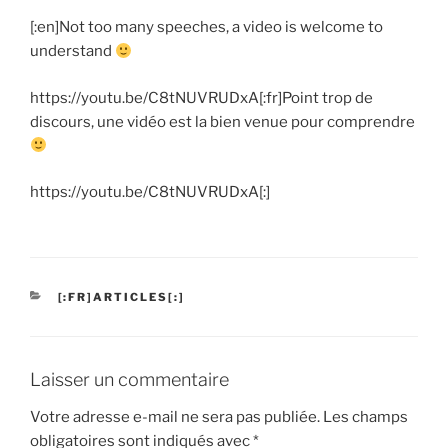
[:en]Not too many speeches, a video is welcome to
understand
https://youtu.be/C8tNUVRUDxA[:fr]Point trop de
discours, une vidéo est la bien venue pour comprendre
https://youtu.be/C8tNUVRUDxA[:]
CATÉGORIES
[:FR]ARTICLES[:]
Laisser un commentaire
Votre adresse e-mail ne sera pas publiée.
Les champs
obligatoires sont indiqués avec
*