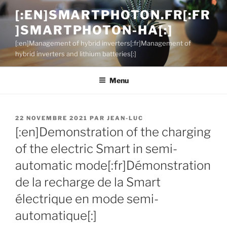
Aller
[:EN]SMARTPHOTON.FR[:FR
au
]SMARTPHOTON-HA[:]
contenu
principal
[:en]Management of hybrid inverters[:fr]Management of
hybrid inverters and lithium batteries[:]
Menu
PUBLIÉ
22 NOVEMBRE 2021
PAR
JEAN-LUC
LE
[:en]Demonstration of the charging
of the electric Smart in semi-
automatic mode[:fr]Démonstration
de la recharge de la Smart
électrique en mode semi-
automatique[:]