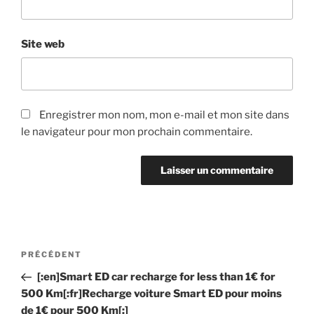
Site web
Enregistrer mon nom, mon e-mail et mon site dans
le navigateur pour mon prochain commentaire.
Navigation
PRÉCÉDENT
Article
de
précédent
[:en]Smart ED car recharge for less than 1€ for
l’article
500 Km[:fr]Recharge voiture Smart ED pour moins
de 1€ pour 500 Km[:]