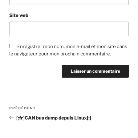
Site web
Enregistrer mon nom, mon e-mail et mon site dans
le navigateur pour mon prochain commentaire.
Navigation
PRÉCÉDENT
Article
de
précédent
[:fr]CAN bus dump depuis Linux[:]
l’article