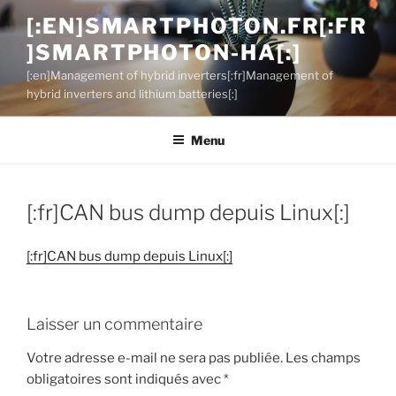
Aller
[:EN]SMARTPHOTON.FR[:FR
au
]SMARTPHOTON-HA[:]
contenu
principal
[:en]Management of hybrid inverters[:fr]Management of
hybrid inverters and lithium batteries[:]
Menu
[:fr]CAN bus dump depuis Linux[:]
[:fr]CAN bus dump depuis Linux[:]
Laisser un commentaire
Votre adresse e-mail ne sera pas publiée.
Les champs
obligatoires sont indiqués avec
*