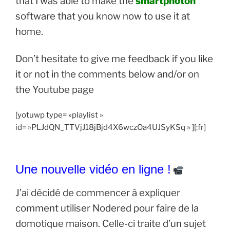
that I was able to make the
smartphoton
software that you know now to use it at
home.
Don’t hesitate to give me feedback if you like
it or not in the comments below and/or on
the Youtube page
[yotuwp type= »playlist »
id= »PLJdQN_TTVjJ18jBjd4X6wczOa4UJSyKSq » ][:fr]
Une nouvelle vidéo en ligne !
J’ai décidé de commencer à expliquer
comment utiliser Nodered pour faire de la
domotique maison. Celle-ci traite d’un sujet