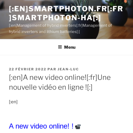
Aller
[:EN]SMARTPHOTON.FR[:FR
au
]SMARTPHOTON-HA[:]
contenu
principal
[:en]Management of hybrid inverters[:fr]Management of
hybrid inverters and lithium batteries[:]
Menu
PUBLIÉ
22 FÉVRIER 2022
PAR
JEAN-LUC
LE
[:en]A new video online![:fr]Une
nouvelle vidéo en ligne ![:]
[:en]
A new video online! !