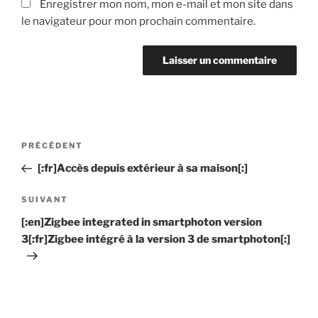
Enregistrer mon nom, mon e-mail et mon site dans
le navigateur pour mon prochain commentaire.
Navigation
PRÉCÉDENT
Article
de
précédent
[:fr]Accès depuis extérieur à sa maison[:]
l’article
SUIVANT
Article
suivant
[:en]Zigbee integrated in smartphoton version
3[:fr]Zigbee intégré à la version 3 de smartphoton[:]