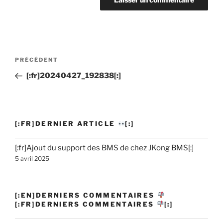
Navigation
PRÉCÉDENT
Article
de
précédent
[:fr]20240427_192838[:]
l’article
[:FR]DERNIER ARTICLE
[:]
[:fr]Ajout du support des BMS de chez JKong BMS[:]
5 avril 2025
[:EN]DERNIERS COMMENTAIRES
[:FR]DERNIERS COMMENTAIRES
[:]