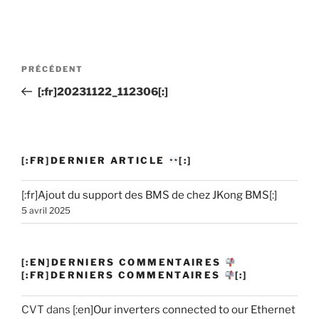
Navigation
PRÉCÉDENT
Article
de
précédent
[:fr]20231122_112306[:]
l’article
[:FR]DERNIER ARTICLE
[:]
[:fr]Ajout du support des BMS de chez JKong BMS[:]
5 avril 2025
[:EN]DERNIERS COMMENTAIRES
[:FR]DERNIERS COMMENTAIRES
[:]
CVT
dans
[:en]Our inverters connected to our Ethernet