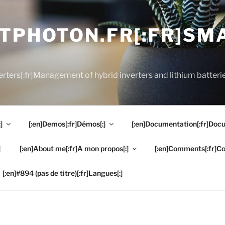
RTPHOTON.FR[:FR]S
rters[:fr]Management of hybrid inverters and lithium batterie
]
[:en]Demos[:fr]Démos[:]
[:en]Documentation[:fr]Docu
]
[:en]About me[:fr]A mon propos[:]
[:en]Comments[:fr]C
[:en]#894 (pas de titre)[:fr]Langues[:]