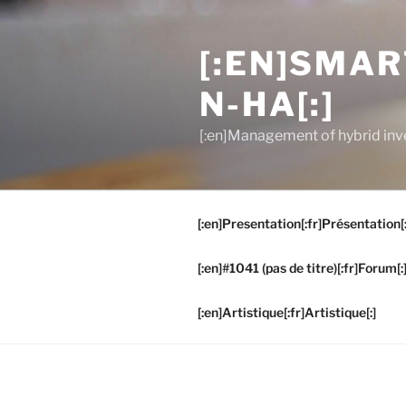
Aller
au
[:EN]SMA
contenu
principal
N-HA[:]
[:en]Management of hybrid inve
[:en]Presentation[:fr]Présentation[:
[:en]#1041 (pas de titre)[:fr]Forum[:
[:en]Artistique[:fr]Artistique[:]