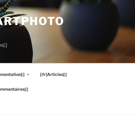
MARTPHOTO
s[:]
mentation[:]
[:fr]Articles[:]
ommentaires[:]