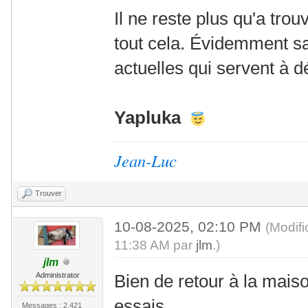
- platform: rc522
Il ne reste plus qu'a tro
uid: 3C-64-51-0
tout cela. Évidemment sa
name: "Carte RFI
actuelles qui servent à d
Yaplu
ka
Jean-Luc
Trouver
10-08-2025, 02:10 PM
(Modif
11:38 AM par
jlm
.)
jlm
Administrator
Bien de retour à la maiso
essais.
Messages : 2,421