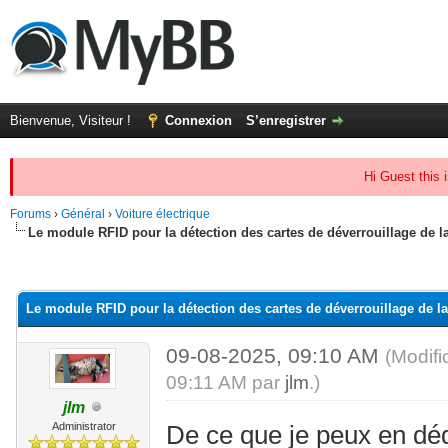
Bienvenue, Visiteur !
Connexion
S’enregistrer
Hi Guest this 
Forums
›
Général
›
Voiture électrique
Le module RFID pour la détection des cartes de déverrouillage de l
(s))
Le module RFID pour la détection des cartes de déverrouillage de l
09-08-2025, 09:10 AM
(Modifi
09:11 AM par
jlm
.)
jlm
Administrator
De ce que je peux en déd