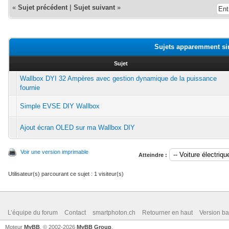
«
Sujet précédent
|
Sujet suivant
»
Sujets apparemment si
Sujet
Wallbox DYI 32 Ampères avec gestion dynamique de la puissance
fournie
Simple EVSE DIY Wallbox
Ajout écran OLED sur ma Wallbox DIY
Voir une version imprimable
Atteindre :
Utilisateur(s) parcourant ce sujet : 1 visiteur(s)
L’équipe du forum
Contact
smartphoton.ch
Retourner en haut
Version ba
Moteur
MyBB
, © 2002-2026
MyBB Group
.