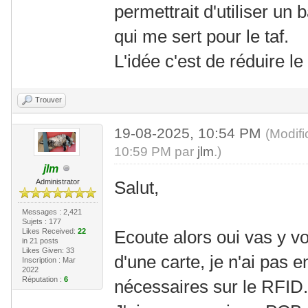
permettrait d'utiliser un 
qui me sert pour le taf.
L'idée c'est de réduire 
Trouver
19-08-2025, 10:54 PM
(Modif
10:59 PM par
jlm
.)
jlm
Administrator
Salut,
Messages : 2,421
Sujets : 177
Likes Received:
22
Ecoute alors oui vas y vo
in 21 posts
Likes Given: 33
d'une carte, je n'ai pas
Inscription : Mar
2022
Réputation :
6
nécessaires sur le RFID.