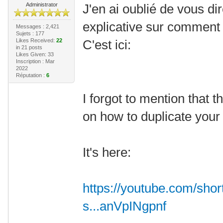
Administrator
J'en ai oublié de vous dir
explicative sur comment d
Messages : 2,421
Sujets : 177
Likes Received:
22
C'est ici:
in 21 posts
Likes Given: 33
Inscription : Mar
2022
Réputation :
6
I forgot to mention that 
on how to duplicate your
It's here:
https://youtube.com/sh
s...anVpINgpnf