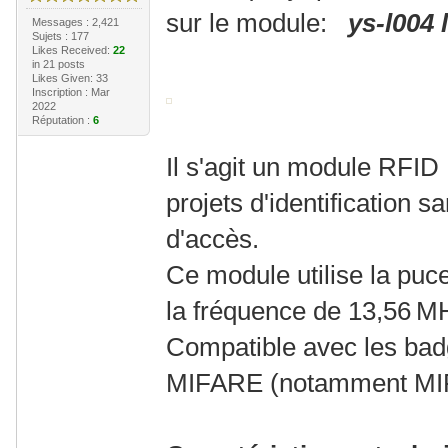
sur le module:
ys-l004 l
Messages : 2,421
Sujets : 177
Likes Received:
22
in 21 posts
Likes Given: 33
Inscription : Mar
2022
Réputation :
6
Il s'agit un module RFID
projets d'identification s
d'accès.
Ce module utilise la puc
la fréquence de 13,56 M
Compatible avec les badg
MIFARE (notamment MIFA