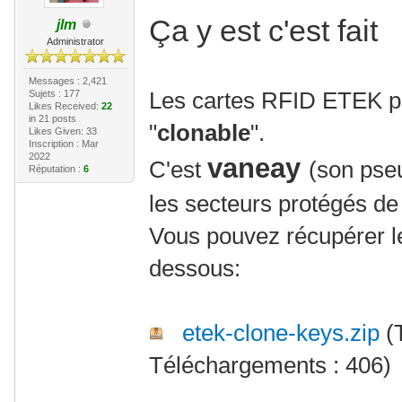
Ça y est c'est fait
jlm
Administrator
Messages : 2,421
Les cartes RFID ETEK p
Sujets : 177
Likes Received:
22
in 21 posts
"
clonable
".
Likes Given: 33
Inscription : Mar
2022
vaneay
C'est
(son pse
Réputation :
6
les secteurs protégés de
Vous pouvez récupérer les
dessous:
etek-clone-keys.zip
(T
Téléchargements : 406)