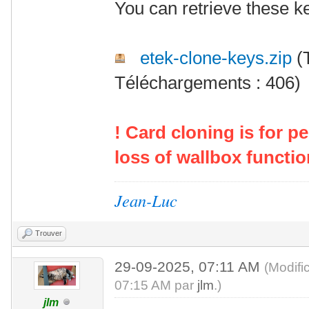
You can retrieve these key
etek-clone-keys.zip
(T
Téléchargements : 406)
! Card cloning is for p
loss of wallbox functio
Jean-Luc
Trouver
29-09-2025, 07:11 AM
(Modifi
07:15 AM par
jlm
.)
jlm