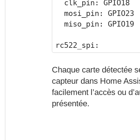
clk_pin: GPIO18
mosi_pin: GPIO23
miso_pin: GPIO19
rc522_spi:
cs_pin: GPIO4
reset_pin: GPIO5
Chaque carte détectée 
spi_id: rfid_spi
capteur dans Home Assis
facilement l’accès ou d’a
binary_sensor:
présentée.
- platform: rc522
uid: B4-CF-37-5
name: "Carte RFI