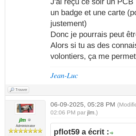
J'ai reçu ce soir un PC
un badge et une carte (p
justement)
Donc je pourrais peut êtr
Alors si tu as des conna
volontiers, ça me permet
Jean-Luc
Trouver
06-09-2025, 05:28 PM
(Modif
02:06 PM par
jlm
.)
jlm
Administrator
pflot59 a écrit :