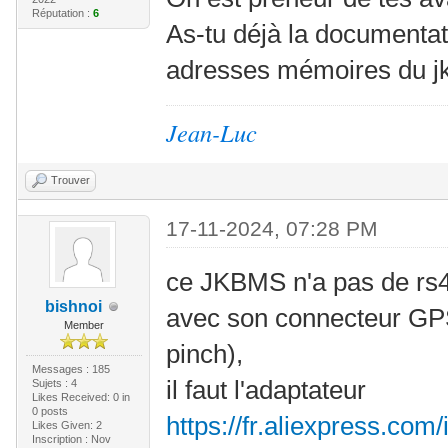
Réputation :
6
As-tu déjà la documentat
adresses mémoires du j
Jean-Luc
Trouver
17-11-2024, 07:28 PM
ce JKBMS n'a pas de rs48
bishnoi
avec son connecteur GP
Member
pinch),
Messages : 185
il faut l'adaptateur
Sujets : 4
Likes Received:
0
in
0 posts
https://fr.aliexpress.c
Likes Given: 2
Inscription : Nov