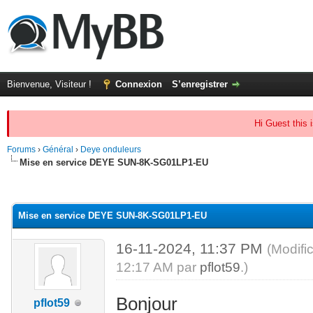
Bienvenue, Visiteur !
Connexion
S’enregistrer
Hi Guest this 
Forums
›
Général
›
Deye onduleurs
Mise en service DEYE SUN-8K-SG01LP1-EU
(s))
Mise en service DEYE SUN-8K-SG01LP1-EU
16-11-2024, 11:37 PM
(Modifi
12:17 AM par
pflot59
.)
Bonjour
pflot59