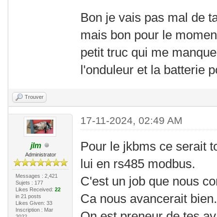
Bon je vais pas mal de t
mais bon pour le moment 
petit truc qui me manque
l'onduleur et la batterie p
Trouver
17-11-2024, 02:49 AM
Pour le jkbms ce serait t
jlm
Administrator
lui en rs485 modbus.
Messages : 2,421
C'est un job que nous co
Sujets : 177
Likes Received:
22
Ca nous avancerait bien.
in 21 posts
Likes Given: 33
Inscription : Mar
On est preneur de tes a
2022