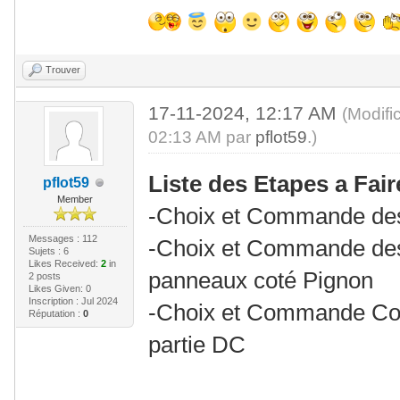
Trouver
17-11-2024, 12:17 AM
(Modifi
02:13 AM par
pflot59
.)
Liste des Etapes a Fair
pflot59
Member
-Choix et Commande de
Messages : 112
-Choix et Commande des 
Sujets : 6
Likes Received:
2
in
panneaux coté Pignon
2 posts
Likes Given: 0
Inscription : Jul 2024
-Choix et Commande Coff
Réputation :
0
partie DC