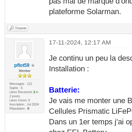
pas mal de marque d'ondul
plateforme Solarman.
Trouver
17-11-2024, 12:17 AM
Je continu un peu la desc
pflot59
Installation :
Member
Messages : 112
Batterie:
Sujets : 6
Likes Received:
2
in
2 posts
Je vais me monter une B
Likes Given: 0
Inscription : Jul 2024
Réputation :
0
Cellules Prismatic LiFe
Dans un 1er temps j'ai o