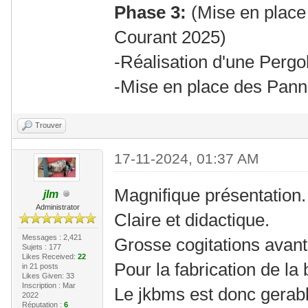
Phase 3:
(Mise en place
Courant 2025)
-Réalisation d'une Pergo
-Mise en place des Pann
Trouver
17-11-2024, 01:37 AM
Magnifique présentation.
jlm
Administrator
Claire et didactique.
Messages : 2,421
Grosse cogitations avant
Sujets : 177
Likes Received:
22
Pour la fabrication de la b
in 21 posts
Likes Given: 33
Inscription : Mar
Le jkbms est donc gerab
2022
Réputation :
6