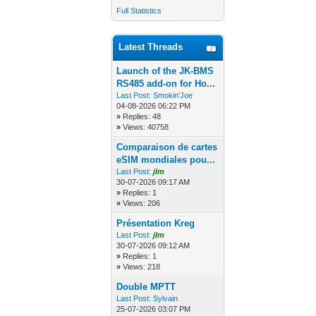
Full Statistics
Latest Threads
Launch of the JK-BMS
RS485 add-on for Ho...
Last Post:
Smokin'Joe
04-08-2026 06:22 PM
»
Replies: 48
»
Views: 40758
Comparaison de cartes
eSIM mondiales pou...
Last Post:
jlm
30-07-2026 09:17 AM
»
Replies: 1
»
Views: 206
Présentation Kreg
Last Post:
jlm
30-07-2026 09:12 AM
»
Replies: 1
»
Views: 218
Double MPTT
Last Post:
Sylvain
25-07-2026 03:07 PM