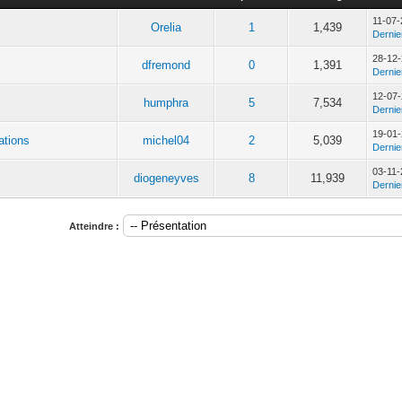
11-07-
Orelia
1
1,439
Derni
28-12-
dfremond
0
1,391
Derni
12-07-
humphra
5
7,534
Derni
19-01-
ations
michel04
2
5,039
Derni
03-11-
diogeneyves
8
11,939
Derni
Atteindre :