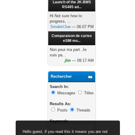
Launch of the JK-BMS
RS485 ad...
Hi Not sure how to
progress, ...
Smokin'Joe
— 06:07 PM
Comparaison de cartes
eSIM mo...
Non pour ma part. Je
suis pa...
jlm
— 09:17 AM
Rechercher
Search In:
Messages
Titles
Results As:
Posts
Threads
Keywords
Hello guest, if you read this it means you are not