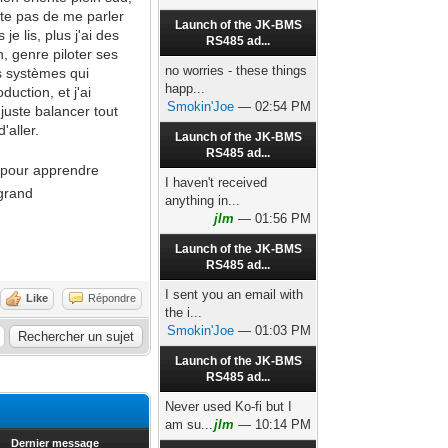
ête pas de me parler
Launch of the JK-BMS
 lis, plus j'ai des
RS485 ad...
n, genre piloter ses
no worries - these things
s systèmes qui
happ...
uction, et j'ai
Smokin'Joe
— 02:54 PM
uste balancer tout
'aller.
Launch of the JK-BMS
RS485 ad...
à pour apprendre
I haven't received
 grand
anything in...
jlm
— 01:56 PM
Launch of the JK-BMS
RS485 ad...
I sent you an email with
Like
Répondre
the i...
Smokin'Joe
— 01:03 PM
Launch of the JK-BMS
RS485 ad...
Never used Ko-fi but I
am su...
jlm
— 10:14 PM
Dernier message