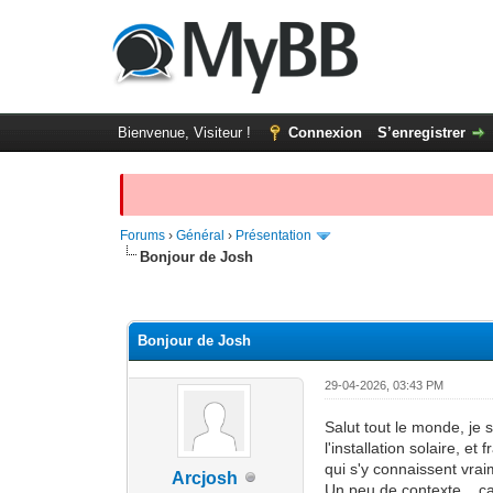
Bienvenue, Visiteur !
Connexion
S’enregistrer
Forums
›
Général
›
Présentation
Bonjour de Josh
Moyenne : 0 (0 vote(s))
1
2
3
4
5
Bonjour de Josh
29-04-2026, 03:43 PM
Salut tout le monde, je
l'installation solaire, e
qui s'y connaissent vrai
Arcjosh
Un peu de contexte... ça