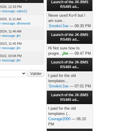
Launch of the JK-BMS
RS485 ad...
2026, 12:33 PM
er message
:
eden12
Never used Ko-fi but I
2025, 11:11 AM
am sure...
er message
:
dfremond
Smokin'Joe
— 09:30 PM
2024, 11:46 AM
Launch of the JK-BMS
er message
:
jlm
RS485 ad...
2023, 11:45 PM
Hi Not sure how to
er message
:
jlm
progre...
jlm
— 08:47 PM
2022, 03:08 PM
er message
:
jlm
Launch of the JK-BMS
RS485 ad...
I paid for the old
templates...
Smokin'Joe
— 07:01 PM
Launch of the JK-BMS
RS485 ad...
I paid for the old
templates (...
Courage2000
— 06:10
PM