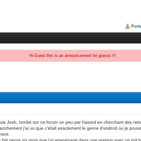
Porta
Hi Guest this is an announcement for guests !!!
 suis Josh, tombé sur ce forum un peu par hasard en cherchant des reto
t franchement j'ai vu que c'était exactement le genre d'endroit ou je pou
ment.
 fait genre six mois que j'ai emménagé dans une maison avec un toit bi