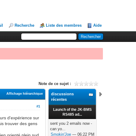
il
Recherche
Liste des membres
Aide
Note de ce sujet :
Affichage hiérarchique
discussions
récentes
#1
Launch of the JK-BMS
RS485 ad...
urs d'expérience sur
vais trouver des gens
sent you 2 emails now -
can yo...
Smokin'Joe
— 06:22 PM
en orienté plein sud,