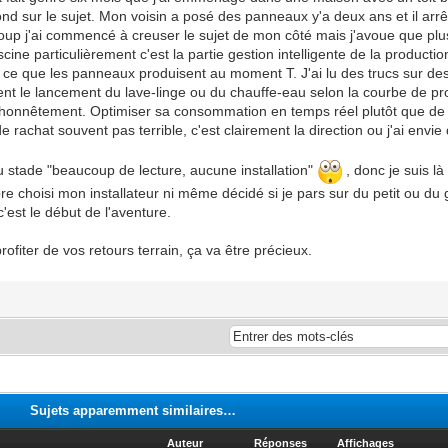
ond sur le sujet. Mon voisin a posé des panneaux y'a deux ans et il arr
p j'ai commencé à creuser le sujet de mon côté mais j'avoue que plus je
ine particulièrement c'est la partie gestion intelligente de la productio
e ce que les panneaux produisent au moment T. J'ai lu des trucs sur de
t le lancement du lave-linge ou du chauffe-eau selon la courbe de prod
honnêtement. Optimiser sa consommation en temps réel plutôt que de j
e rachat souvent pas terrible, c'est clairement la direction ou j'ai envie d
 au stade "beaucoup de lecture, aucune installation"
, donc je suis l
ore choisi mon installateur ni même décidé si je pars sur du petit ou du
est le début de l'aventure.
rofiter de vos retours terrain, ça va être précieux.
Sujets apparemment similaires…
Auteur
Réponses
Affichages