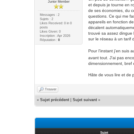
Junior Member
et depuis je tourne en r
de ses économies, du cou
Messages : 2
questions. Ce qui me fasc
Sujets : 2
appareils en fonction d
Likes Received:
0
in 0
décalent automatiquemen
posts
Likes Given: 0
trouvé sa assez dingue 
Inscription : Apr 2026
sur le réseau à un tarif d
Réputation :
0
Pour l'instant j'en suis
avant tout. J'ai pas enc
dimensionnement, bref c'
Hâte de vous lire et de p
Trouver
«
Sujet précédent
|
Sujet suivant
»
Sujet