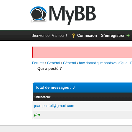
Bienvenue, Visiteur !
Connexion
S’enregistrer
Forums
›
Général
›
Général
›
box domotique photovoltaïque : 
Qui a posté ?
Total de messages : 3
Utilisateur
jean.pustel@gmail.com
jlm