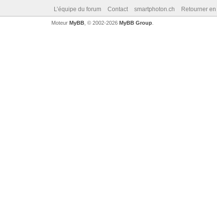
L’équipe du forum
Contact
smartphoton.ch
Retourner en
Moteur
MyBB
, © 2002-2026
MyBB Group
.