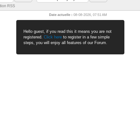
tion RSS
Date actuelle :
08-08-2026, 07:51 AM
Hello guest, if you read this it means you are not
registered.
Click here
to register in a few simple
steps, you will enjoy all features of our Forum.