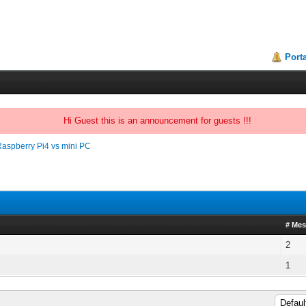
Porta
Hi Guest this is an announcement for guests !!!
Raspberry Pi4 vs mini PC
# Me
2
1