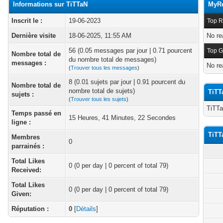
Informations sur TiTTaN
MyRe
Inscrit le :
19-06-2023
Top R
Dernière visite
18-06-2025, 11:55 AM
No re
56 (0.05 messages par jour | 0.71 pourcent
Top G
Nombre total de
du nombre total de messages)
messages :
No re
(
Trouver tous les messages
)
8 (0.01 sujets par jour | 0.91 pourcent du
Nombre total de
nombre total de sujets)
TiTT
sujets :
(
Trouver tous les sujets
)
TiTTa
Temps passé en
15 Heures, 41 Minutes, 22 Secondes
ligne :
TiTT
Membres
0
parrainés :
Total Likes
0
(0 per day | 0 percent of total 79)
Received:
Total Likes
0 (0 per day | 0 percent of total 79)
Given:
Réputation :
0
[
Détails
]