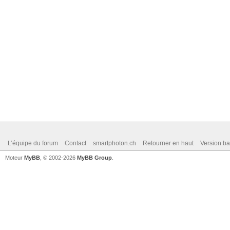
L’équipe du forum
Contact
smartphoton.ch
Retourner en haut
Version ba
Moteur
MyBB
, © 2002-2026
MyBB Group
.