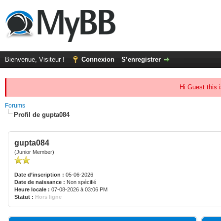
Bienvenue, Visiteur !
Connexion
S’enregistrer
Hi Guest this 
Forums
Profil de gupta084
gupta084
(Junior Member)
Date d’inscription :
05-06-2026
Date de naissance :
Non spécifié
Heure locale :
07-08-2026 à 03:06 PM
Statut :
Hors ligne