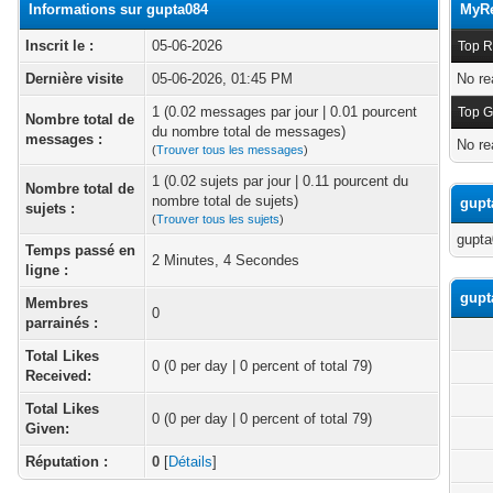
Informations sur gupta084
MyRe
Inscrit le :
05-06-2026
Top R
Dernière visite
05-06-2026, 01:45 PM
No re
1 (0.02 messages par jour | 0.01 pourcent
Top G
Nombre total de
du nombre total de messages)
messages :
No re
(
Trouver tous les messages
)
1 (0.02 sujets par jour | 0.11 pourcent du
Nombre total de
nombre total de sujets)
gupt
sujets :
(
Trouver tous les sujets
)
gupta
Temps passé en
2 Minutes, 4 Secondes
ligne :
gupt
Membres
0
parrainés :
Total Likes
0
(0 per day | 0 percent of total 79)
Received:
Total Likes
0 (0 per day | 0 percent of total 79)
Given:
Réputation :
0
[
Détails
]