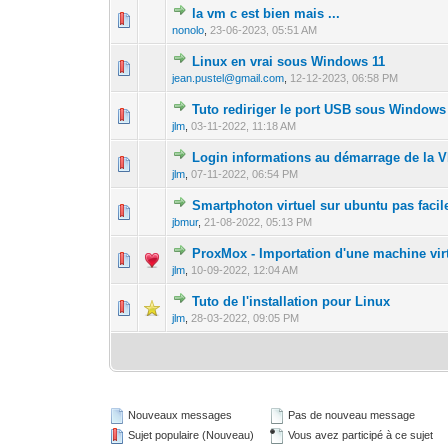
la vm c est bien mais ...
0 Votes - 0 sur 5 
1
2
nonolo
,
23-06-2023, 05:51 AM
Linux en vrai sous Windows 11
0 Votes - 0 sur 5 
1
2
jean.pustel@gmail.com
,
12-12-2023, 06:58 PM
Tuto rediriger le port USB sous Windows
0 Votes - 0 sur 5 
1
2
jlm
,
03-11-2022, 11:18 AM
Login informations au démarrage de la 
0 Votes - 0 sur 5 
1
2
jlm
,
07-11-2022, 06:54 PM
Smartphoton virtuel sur ubuntu pas facil
0 Votes - 0 sur 5 
1
2
jbmur
,
21-08-2022, 05:13 PM
ProxMox - Importation d'une machine vir
0 Votes - 0 sur 5 
1
2
jlm
,
10-09-2022, 12:04 AM
Tuto de l'installation pour Linux
0 Votes - 0 sur 5 
1
2
jlm
,
28-03-2022, 09:05 PM
Nouveaux messages
Pas de nouveau message
Sujet populaire (Nouveau)
Vous avez participé à ce sujet