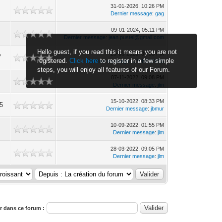
31-01-2026, 10:26 PM
Dernier message
:
gag
09-01-2024, 05:11 PM
Dernier message
:
jean.pustel@gmail.com
Hello guest, if you read this it means you are not
29-03-2023, 09:55 PM
7
registered.
Click here
to register in a few simple
Dernier message
:
LIVINGEYES
steps, you will enjoy all features of our Forum.
07-11-2022, 09:08 PM
Dernier message
:
jlm
15-10-2022, 08:33 PM
5
Dernier message
:
jbmur
10-09-2022, 01:55 PM
Dernier message
:
jlm
28-03-2022, 09:05 PM
Dernier message
:
jlm
 dans ce forum :