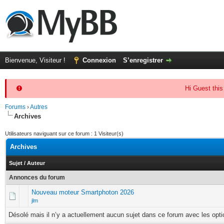
Bienvenue, Visiteur !
Connexion
S’enregistrer
Hi Guest this
Forums
›
Autres
Archives
Utilisateurs naviguant sur ce forum : 1 Visiteur(s)
Archives
Sujet
/
Auteur
Annonces du forum
Nouveau moteur Smartphoton 2026
jlm
Désolé mais il n’y a actuellement aucun sujet dans ce forum avec les opti