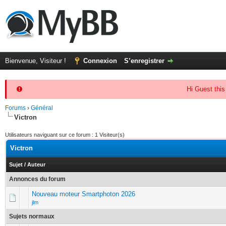
Bienvenue, Visiteur !
Connexion
S’enregistrer
Hi Guest this
Forums
›
Général
Victron
Utilisateurs naviguant sur ce forum : 1 Visiteur(s)
Victron
Sujet
/
Auteur
Annonces du forum
Nouveau moteur Smartphoton 2026
jlm
Sujets normaux