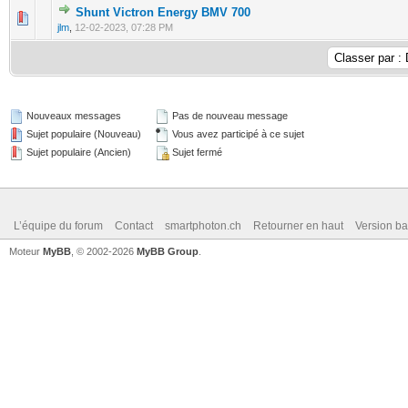
Shunt Victron Energy BMV 700
0 Votes - 0 sur 5 en moyenne
1
2
3
4
5
jlm
,
12-02-2023, 07:28 PM
Nouveaux messages
Pas de nouveau message
Sujet populaire (Nouveau)
Vous avez participé à ce sujet
Sujet populaire (Ancien)
Sujet fermé
L’équipe du forum
Contact
smartphoton.ch
Retourner en haut
Version ba
Moteur
MyBB
, © 2002-2026
MyBB Group
.