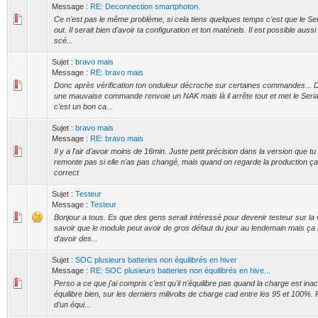
Message :
RE: Deconnection smartphoton.
Ce n'est pas le même problème, si cela tiens quelques temps c'est que le Seri
out. Il serait bien d'avoir ta configuration et ton matériels. Il est possible auss
scé...
Sujet :
bravo mais
Message :
RE: bravo mais
Donc après vérification ton onduleur décroche sur certaines commandes... D
une mauvaise commande renvoie un NAK mais là il arrête tout et met le Serial
c'est un bon ca...
Sujet :
bravo mais
Message :
RE: bravo mais
Il y a l'air d'avoir moins de 16min. Juste petit précision dans la version que tu
remonte pas si elle n'as pas changé, mais quand on regarde la production ça a
correct
Sujet :
Testeur
Message :
Testeur
Bonjour a tous. Es que des gens serait intéressé pour devenir testeur sur la
savoir que le module peut avoir de gros défaut du jour au lendemain mais ça 
d'avoir des...
Sujet :
SOC plusieurs batteries non équilibrés en hiver
Message :
RE: SOC plusieurs batteries non équilibrés en hive...
Perso a ce que j'ai compris c'est qu'il n'équilibre pas quand la charge est inact
équilibre bien, sur les derniers milivolts de charge cad entre les 95 et 100%. 
d'un équi...