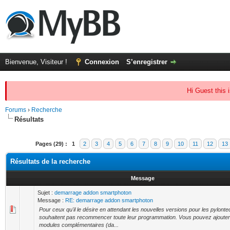
Bienvenue, Visiteur !
Connexion
S’enregistrer
Hi Guest this 
Forums
›
Recherche
Résultats
Pages (29) :
1
2
3
4
5
6
7
8
9
10
11
12
13
Résultats de la recherche
Message
Sujet :
demarrage addon smartphoton
Message :
RE: demarrage addon smartphoton
Pour ceux qu'il le désire en attendant les nouvelles versions pour les pylonte
souhaitent pas recommencer toute leur programmation. Vous pouvez ajouter
modules complémentaires (da...