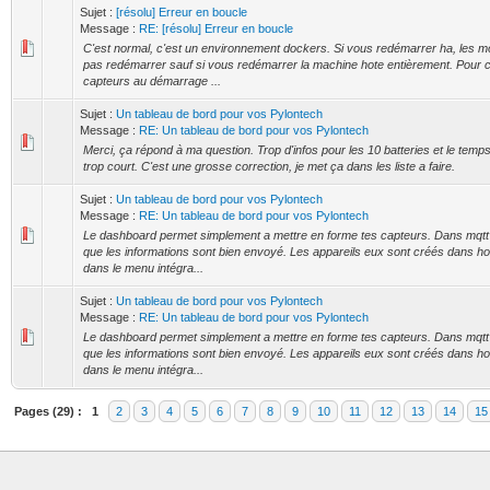
Sujet :
[résolu] Erreur en boucle
Message :
RE: [résolu] Erreur en boucle
C'est normal, c'est un environnement dockers. Si vous redémarrer ha, les m
pas redémarrer sauf si vous redémarrer la machine hote entièrement. Pour c
capteurs au démarrage ...
Sujet :
Un tableau de bord pour vos Pylontech
Message :
RE: Un tableau de bord pour vos Pylontech
Merci, ça répond à ma question. Trop d'infos pour les 10 batteries et le temp
trop court. C'est une grosse correction, je met ça dans les liste a faire.
Sujet :
Un tableau de bord pour vos Pylontech
Message :
RE: Un tableau de bord pour vos Pylontech
Le dashboard permet simplement a mettre en forme tes capteurs. Dans mqtt 
que les informations sont bien envoyé. Les appareils eux sont créés dans h
dans le menu intégra...
Sujet :
Un tableau de bord pour vos Pylontech
Message :
RE: Un tableau de bord pour vos Pylontech
Le dashboard permet simplement a mettre en forme tes capteurs. Dans mqtt 
que les informations sont bien envoyé. Les appareils eux sont créés dans h
dans le menu intégra...
Pages (29) :
1
2
3
4
5
6
7
8
9
10
11
12
13
14
15