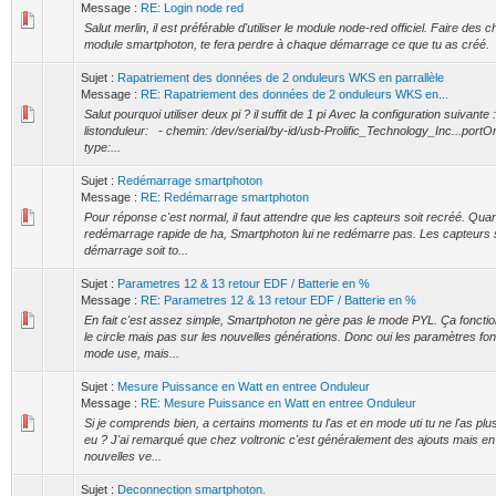
Message :
RE: Login node red
Salut merlin, il est préférable d'utiliser le module node-red officiel. Faire des
module smartphoton, te fera perdre à chaque démarrage ce que tu as créé.
Sujet :
Rapatriement des données de 2 onduleurs WKS en parrallèle
Message :
RE: Rapatriement des données de 2 onduleurs WKS en...
Salut pourquoi utiliser deux pi ? il suffit de 1 pi Avec la configuration suivante 
listonduleur: - chemin: /dev/serial/by-id/usb-Prolific_Technology_Inc...po
type:...
Sujet :
Redémarrage smartphoton
Message :
RE: Redémarrage smartphoton
Pour réponse c'est normal, il faut attendre que les capteurs soit recréé. Quan
redémarrage rapide de ha, Smartphoton lui ne redémarre pas. Les capteurs s
démarrage soit to...
Sujet :
Parametres 12 & 13 retour EDF / Batterie en %
Message :
RE: Parametres 12 & 13 retour EDF / Batterie en %
En fait c'est assez simple, Smartphoton ne gère pas le mode PYL. Ça fonct
le circle mais pas sur les nouvelles générations. Donc oui les paramètres fo
mode use, mais...
Sujet :
Mesure Puissance en Watt en entree Onduleur
Message :
RE: Mesure Puissance en Watt en entree Onduleur
Si je comprends bien, a certains moments tu l'as et en mode uti tu ne l'as plus
eu ? J'ai remarqué que chez voltronic c'est généralement des ajouts mais en
nouvelles ve...
Sujet :
Deconnection smartphoton.