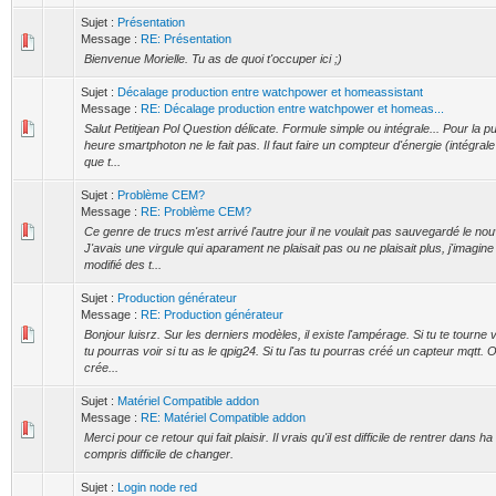
Sujet :
Présentation
Message :
RE: Présentation
Bienvenue Morielle. Tu as de quoi t'occuper ici ;)
Sujet :
Décalage production entre watchpower et homeassistant
Message :
RE: Décalage production entre watchpower et homeas...
Salut Petitjean Pol Question délicate. Formule simple ou intégrale... Pour la 
heure smartphoton ne le fait pas. Il faut faire un compteur d'énergie (intégra
que t...
Sujet :
Problème CEM?
Message :
RE: Problème CEM?
Ce genre de trucs m'est arrivé l'autre jour il ne voulait pas sauvegardé le no
J'avais une virgule qui aparament ne plaisait pas ou ne plaisait plus, j'imagin
modifié des t...
Sujet :
Production générateur
Message :
RE: Production générateur
Bonjour luisrz. Sur les derniers modèles, il existe l'ampérage. Si tu te tourne
tu pourras voir si tu as le qpig24. Si tu l'as tu pourras créé un capteur mqtt. O
crée...
Sujet :
Matériel Compatible addon
Message :
RE: Matériel Compatible addon
Merci pour ce retour qui fait plaisir. Il vrais qu'il est difficile de rentrer dans h
compris difficile de changer.
Sujet :
Login node red