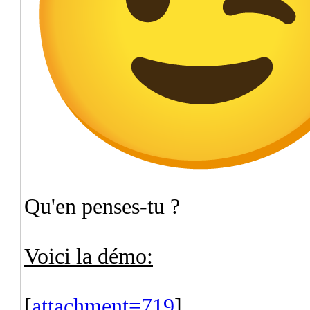
Qu'en penses-tu ?
Voici la démo:
[
attachment=719
]