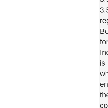
3.
re
Bo
fo
In
is
wh
en
th
co