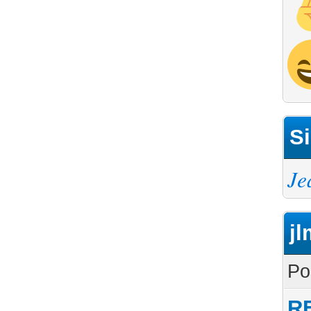
Si
Je
jl
Po
RE