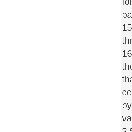
fo
ba
15
th
16
th
th
ce
by
va
3.