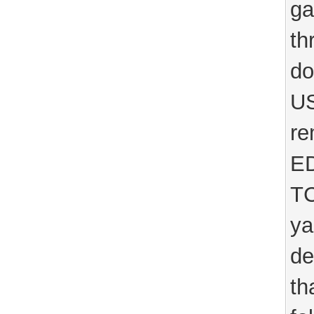
ga
th
do
US
re
ED
TC
ya
de
th