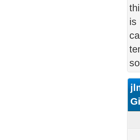
th
is
ca
te
so
jl
G