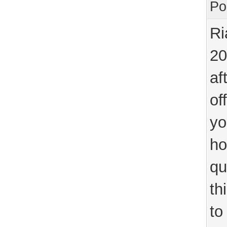
Po
Ri
20
af
of
yo
ho
qu
th
to