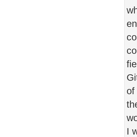
wh
en
co
co
fi
Gi
of
th
wo
I 