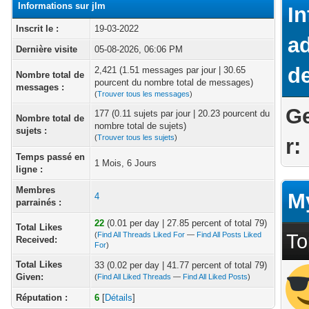
Informations sur jlm
I
Inscrit le :
19-03-2022
ad
Dernière visite
05-08-2026, 06:06 PM
de
2,421 (1.51 messages par jour | 30.65
Nombre total de
pourcent du nombre total de messages)
messages :
(
Trouver tous les messages
)
G
177 (0.11 sujets par jour | 20.23 pourcent du
Nombre total de
nombre total de sujets)
sujets :
(
Trouver tous les sujets
)
r:
Temps passé en
1 Mois, 6 Jours
ligne :
Membres
M
4
parrainés :
22
(0.01 per day | 27.85 percent of total 79)
Total Likes
(
Find All Threads Liked For
—
Find All Posts Liked
To
Received:
For
)
Total Likes
33 (0.02 per day | 41.77 percent of total 79)
Given:
(
Find All Liked Threads
—
Find All Liked Posts
)
Réputation :
6
[
Détails
]