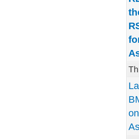
t
R
fo
As
Th
La
B
on
As