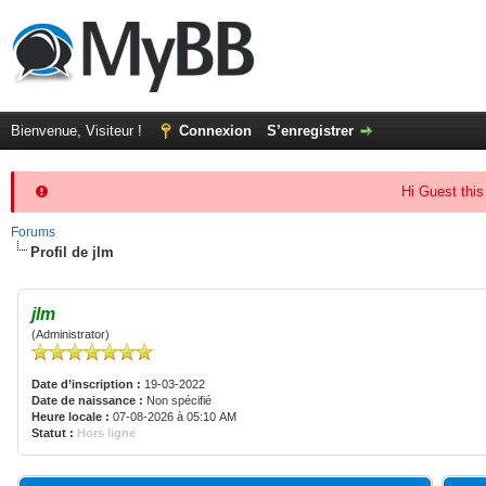
Bienvenue, Visiteur !
Connexion
S’enregistrer
Hi Guest this
Forums
Profil de jlm
jlm
(Administrator)
Date d’inscription :
19-03-2022
Date de naissance :
Non spécifié
Heure locale :
07-08-2026 à 05:10 AM
Statut :
Hors ligne